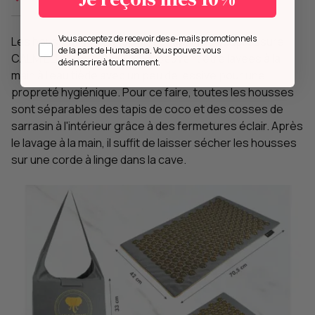
Opt in
Vous acceptez de recevoir des e-mails promotionnels
Les housses de nos tapis et coussins d'acupressure
de la part de Humasana. Vous pouvez vous
CALM ELEPHANT ORIGINAL® peuvent être lavées à la
désinscrire à tout moment.
main à l'eau tiède avec un peu de lessive pour une
propreté hygiénique. Pour ce faire, toutes les housses
sont séparables des tapis de coco et des cosses de
sarrasin à l'intérieur grâce à des fermetures éclair. Après
le lavage à la main, il suffit de laisser sécher les housses
sur une corde à linge dans la cave.