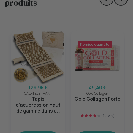
produits
Skip to prev
Skip 
Remise quantité
129,95 €
49,40 €
CALM ELEPHANT
Gold Collagen
Tapis
Gold Collagen Forte
d’acupression haut
de gamme dans un
(1 avis)
ensemble XL de 5
pièces Beige