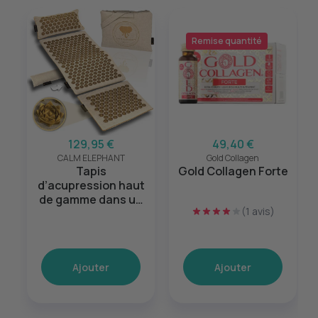
Remise quantité
129,95 €
49,40 €
CALM ELEPHANT
Gold Collagen
Tapis
Gold Collagen Forte
d’acupression haut
de gamme dans un
(1 avis)
ensemble XL de 5
pièces Beige
Ajouter
Ajouter