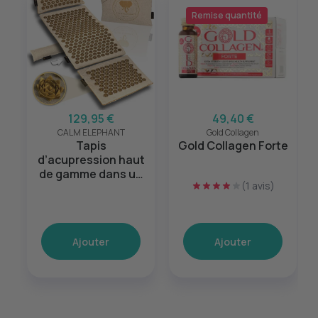
Remise quantité
129,95 €
49,40 €
CALM ELEPHANT
Gold Collagen
Tapis
Gold Collagen Forte
d’acupression haut
de gamme dans un
(1 avis)
ensemble XL de 5
pièces Beige
Ajouter
Ajouter