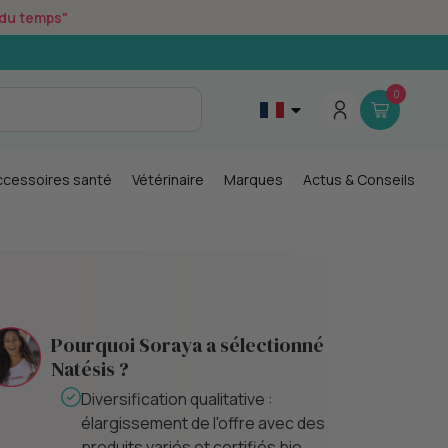
r du temps"
0
ccessoires santé
Vétérinaire
Marques
Actus & Conseils
Pourquoi Soraya a sélectionné
Natésis ?
Engagement éco-responsable :
E
emballages recyclables,
certifications, et démarche