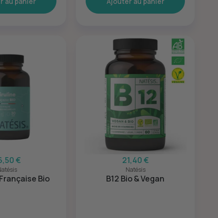
r au panier
Ajouter au panier
6,50 €
21,40 €
atésis
Natésis
 Française Bio
B12 Bio & Vegan