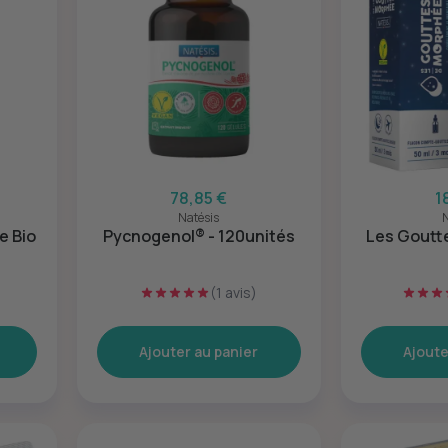
78,85 €
1
Natésis
N
e Bio
Pycnogenol® - 120unités
Les Goutt
(1 avis)
Ajouter au panier
Ajoute