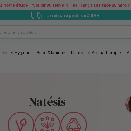
notre étude : "Vieillir au féminin : les Françaises face au miroi
Livraison à partir de 3,99 €
anté et Hygiène
Bébé & Maman
Plantes et Aromathérapie
A
Natésis
Diversification qualitative :
naturels
élargissement de l'offre avec des
produits variés et certifiés bio.