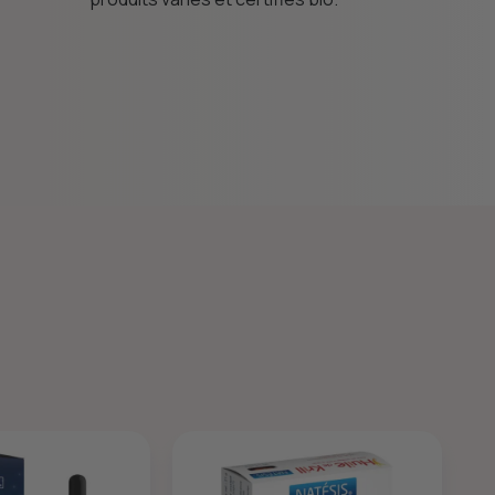
éducative pour une
consommation éclairée.