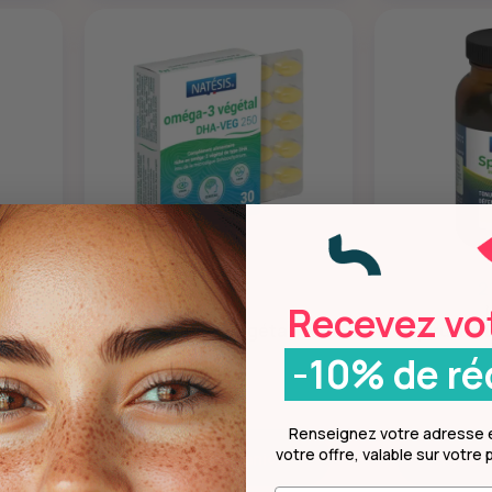
22,45 €
2
Recevez vo
Natésis
N
ités
Oméga-3 végétal
Spiruline 
-10% de ré
Renseignez votre adresse e
votre offre, valable sur votr
Ajouter au panier
Ajoute