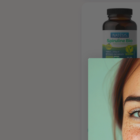
14,20 €
Natésis
Spiruline Bio - 90un
Ajouter au panier