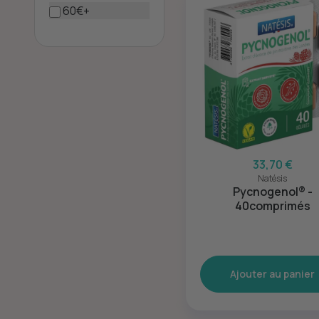
60€+
33,70 €
Natésis
Pycnogenol® -
40comprimés
Ajouter au panier