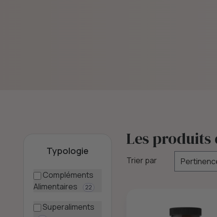
r une
 éclairée.
Les produits 
Typologie
Trier par
Compléments
Alimentaires
22
Superaliments