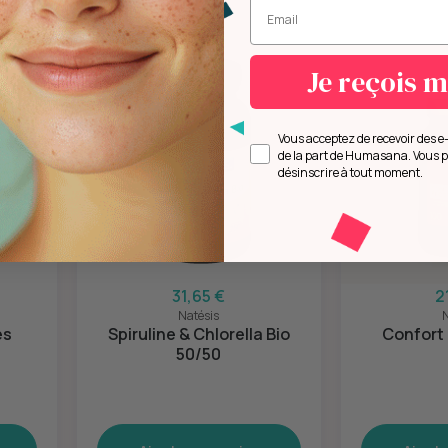
Entrez votre mail.
Je reçois 
Opt in
Vous acceptez de recevoir des 
de la part de Humasana. Vous 
désinscrire à tout moment.
31,65 €
2
Natésis
N
es
Spiruline & Chlorella Bio
Confort 
50/50