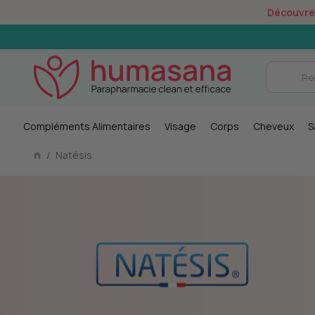
Découvrez 
Compléments Alimentaires
Visage
Corps
Cheveux
S
/
Natésis
co-responsable :
Expertise naturelle : forte
cyclables,
expertise en ingrédients 
s, et démarche
et formulation.