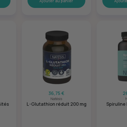
Ajouter au panier
Ajoute
36,75 €
2
Natésis
N
nités
L-Glutathion réduit 200 mg
Spiruline