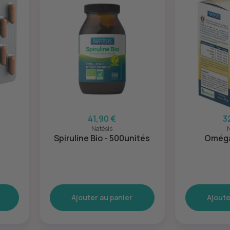
41,90 €
3
Natésis
N
Spiruline Bio - 500unités
Oméga
Ajouter au panier
Ajoute