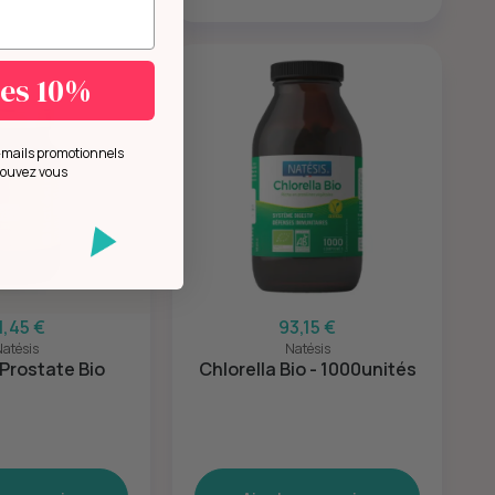
mes 10%
e-mails promotionnels
pouvez vous
1,45 €
93,15 €
atésis
Natésis
Prostate Bio
Chlorella Bio - 1000unités