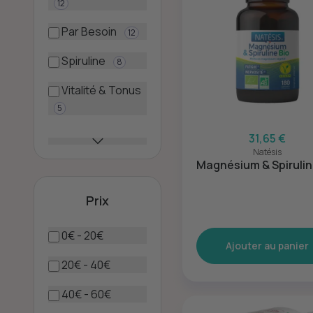
12
Par Besoin
12
Spiruline
8
Vitalité & Tonus
5
31,65 €
Natésis
Magnésium & Spirulin
Prix
0€ - 20€
Ajouter au panier
20€ - 40€
40€ - 60€