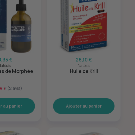
8,35 €
26,10 €
atésis
Natésis
es de Morphée
Huile de Krill
(2 avis)
r au panier
Ajouter au panier