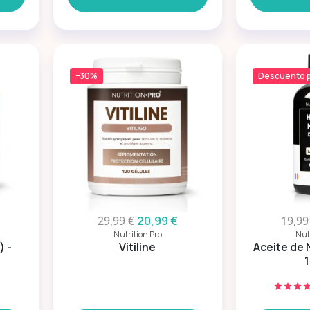
−30%
Descuento p
29,99 €
20,99 €
19,99
Nutrition Pro
Nut
) -
Vitiline
Aceite de N