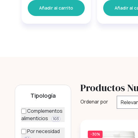
Añadir al carrito
Añadir al c
Productos Nu
Tipología
Ordenar por
Complementos
alimenticios
103
Por necesidad
−30%