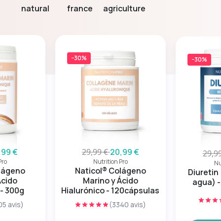
natural
france
agriculture
−30%
−30%
,99 €
29,99 €
20,99 €
29,9
Pro
Nutrition Pro
Nu
olágeno
Naticol® Colágeno
Diuretin
Ácido
Marino y Ácido
agua) -
 - 300g
Hialurónico - 120cápsulas
05 avis)
(3340 avis)