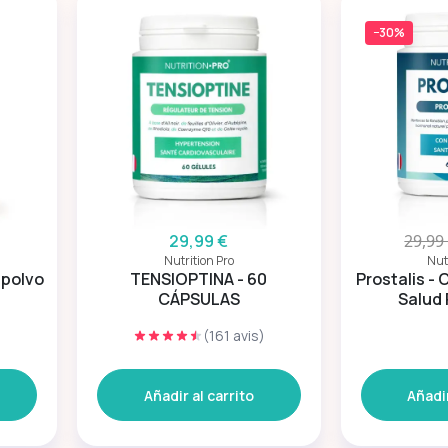
−30%
29,99 €
29,99
Nutrition Pro
Nut
 polvo
TENSIOPTINA - 60
Prostalis - 
CÁPSULAS
Salud 
)
(161 avis)
Añadir al carrito
Añadir