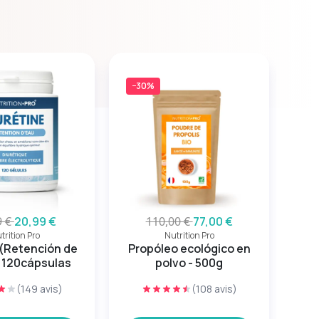
−30%
−3
9 €
20,99 €
110,00 €
77,00 €
trition Pro
Nutrition Pro
 (Retención de
Propóleo ecológico en
Pros
 120cápsulas
polvo - 500g
l
(149 avis)
(108 avis)