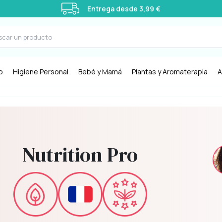
Entrega desde 3,99 €
o
Higiene Personal
Bebé y Mamá
Plantas y Aromaterapia
A
Nutrition Pro
stá
Naturalidad: todos los productos
r la
son 100% naturales.
.