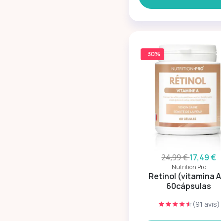
−30%
24,99 €
17,49 €
Nutrition Pro
Retinol (vitamina A
60cápsulas
(91 avis)