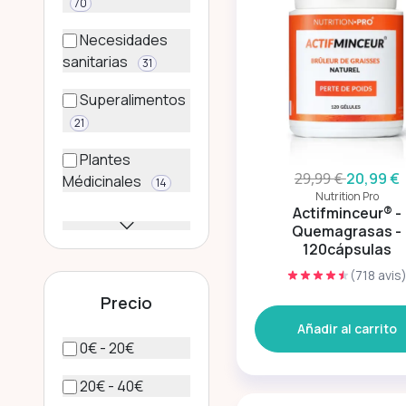
70
Necesidades
sanitarias
31
Superalimentos
21
Plantes
29,99 €
20,99 €
Médicinales
14
Nutrition Pro
Actifminceur® -
Quemagrasas -
120cápsulas
(718 avis
Precio
Añadir al carrito
0€ - 20€
20€ - 40€