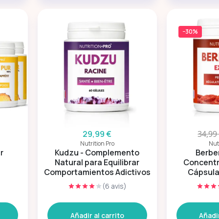
−30%
29,99 €
34,99
Nutrition Pro
Nut
r
Kudzu - Complemento
Berber
Natural para Equilibrar
Concentr
Comportamientos Adictivos
Cápsula
)
(6 avis)
Añadir al carrito
Añadir