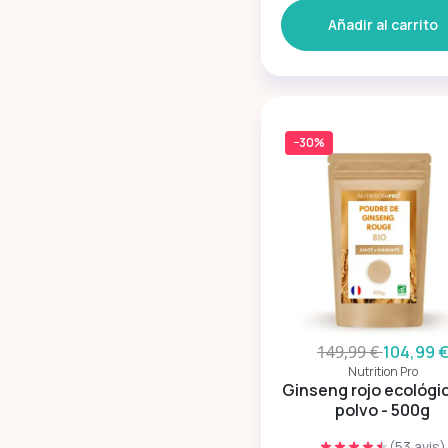
Añadir al carrito
−30%
149,99 €
104,99 
Nutrition Pro
Ginseng rojo ecológi
polvo - 500g
(53 avis)