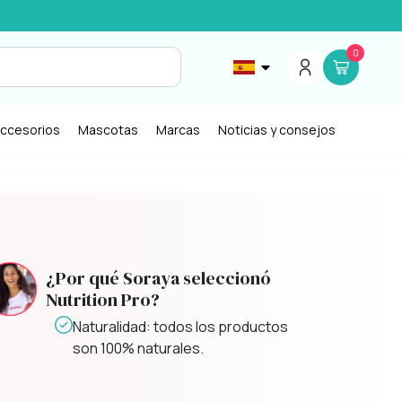
0
ccesorios
Mascotas
Marcas
Noticias y consejos
¿Por qué Soraya seleccionó
Nutrition Pro?
Especificidad: Nutrition Pro
ofrece productos específicos
para todas sus necesidades de
salud y belleza.