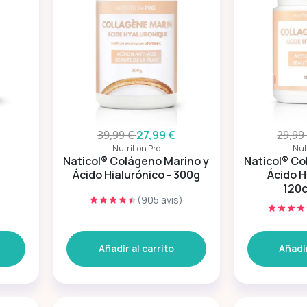
39,99 €
27,99 €
29,99
Nutrition Pro
Nut
Naticol® Colágeno Marino y
Naticol® Co
Ácido Hialurónico - 300g
Ácido H
120
(905 avis)
)
Añadir al carrito
Añadir