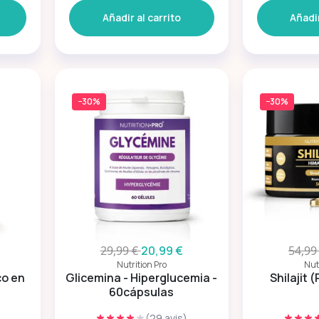
Añadir al carrito
Añadir
−30%
−30%
€
29,99 €
20,99 €
54,99
Nutrition Pro
Nut
co en
Glicemina - Hiperglucemia -
Shilajit 
60cápsulas
(29 avis)