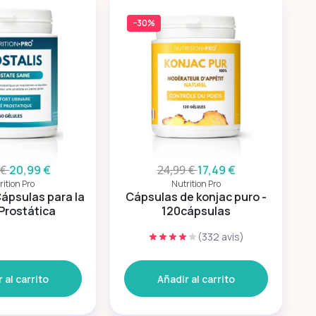
−30%
 €
20,99 €
24,99 €
17,49 €
rition Pro
Nutrition Pro
Cápsulas para la
Cápsulas de konjac puro -
Prostática
120cápsulas
(332 avis)
 al carrito
Añadir al carrito