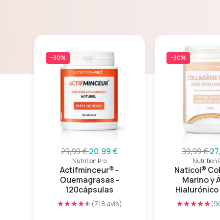
−30%
−30%
29,99 €
20,99 €
39,99 €
27
Nutrition Pro
Nutrition 
Actifminceur® -
Naticol® C
Quemagrasas -
Marino y 
120cápsulas
Hialurónico
(718 avis)
(9