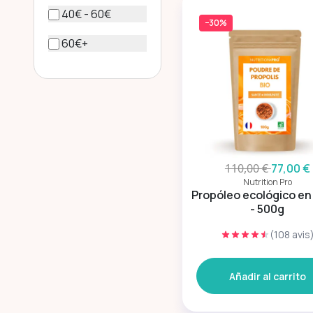
40€ - 60€
−30%
60€+
110,00 €
77,00 €
Nutrition Pro
Propóleo ecológico en
- 500g
(108 avis
Añadir al carrito