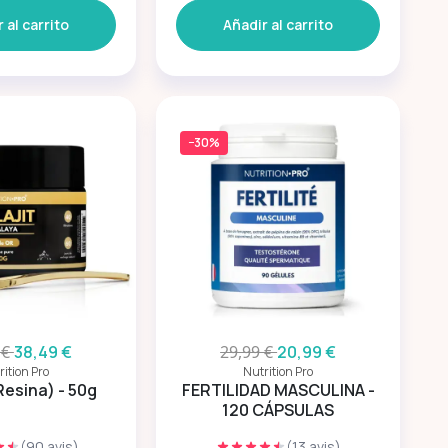
 al carrito
Añadir al carrito
−30%
 €
38,49 €
29,99 €
20,99 €
rition Pro
Nutrition Pro
(Resina) - 50g
FERTILIDAD MASCULINA -
120 CÁPSULAS
(90 avis)
(13 avis)