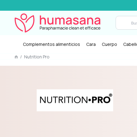
Complementos alimenticios
Cara
Cuerpo
Cabell
/
Nutrition Pro
ad: Nutrition Pro
Calidad: cada fórmula e
ductos específicos
diseñada para maximiza
 sus necesidades de
eficacia del tratamiento
eza.