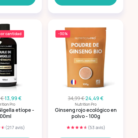
or cantidad
−30%
 €
13,99 €
34,99 €
24,49 €
rition Pro
Nutrition Pro
igella etíope -
Ginseng rojo ecológico en
100ml
polvo - 100g
(217 avis)
(53 avis)