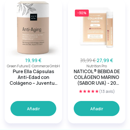
−30%
19,99 €
39,99 €
27,99 €
Green Future E-Commerce GmbH
Nutrition Pro
Pure Ella Cápsulas
NATICOL® BEBIDA DE
Anti-Edad con
COLÁGENO MARINO
Colágeno – Juventud
(SABOR UVA) - 20
de la piel
TOMAS
(13 avis)
Añadir
Añadir