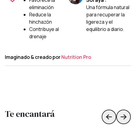
Favorece la
Soraya :
eliminación
Una fórmula natural
Reduce la
para recuperar la
hinchazón
ligereza y el
Contribuye al
equilibrio a diario.
drenaje
Imaginado & creado por
Nutrition Pro
Te encantará
Skip to prev
Skip 