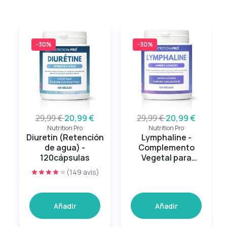
−30%
−30%
29,99 €
20,99 €
29,99 €
20,99 €
Nutrition Pro
Nutrition Pro
Diuretin (Retención
Lymphaline -
de agua) -
Complemento
120cápsulas
Vegetal para
Piernas Ligeras
(149 avis)
Añadir
Añadir