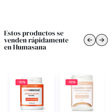
Estos productos se
venden rápidamente
Skip to prev
Skip 
en Humasana
−30%
−30%