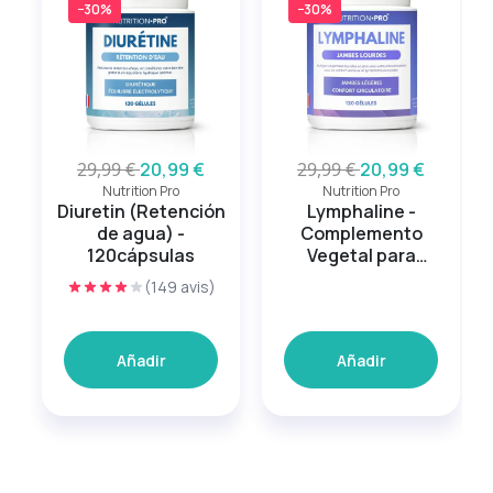
−30%
−30%
29,99 €
20,99 €
29,99 €
20,99 €
Nutrition Pro
Nutrition Pro
Diuretin (Retención
Lymphaline -
de agua) -
Complemento
120cápsulas
Vegetal para
Piernas Ligeras
(149 avis)
Añadir
Añadir