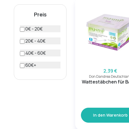
Preis
0€ - 20€
20€ - 40€
40€ - 60€
60€+
2,39 €
Don Dandrea Deutschla
Wattestäbchen für B
In den Warenkorb