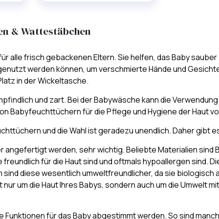
en & Wattestäbchen
für alle frisch gebackenen Eltern. Sie helfen, das Baby saube
enutzt werden können, um verschmierte Hände und Gesichter z
latz in der Wickeltasche.
mpfindlich und zart. Bei der Babywäsche kann die Verwendun
g von Babyfeuchttüchern für die Pflege und Hygiene der Haut 
chttüchern und die Wahl ist geradezu unendlich. Daher gibt e
er angefertigt werden, sehr wichtig. Beliebte Materialien sind
 freundlich für die Haut sind und oftmals hypoallergen sind.
sind diese wesentlich umweltfreundlicher, da sie biologisch 
ur um die Haut Ihres Babys, sondern auch um die Umwelt mit P
 Funktionen für das Baby abgestimmt werden. So sind manch