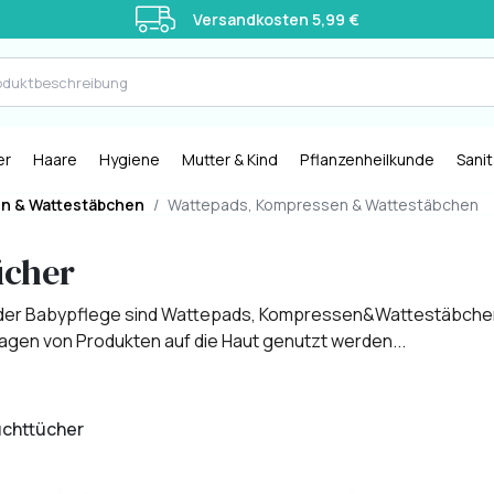
Versandkosten 5,99 €
er
Haare
Hygiene
Mutter & Kind
Pflanzenheilkunde
Sani
n & Wattestäbchen
/
Wattepads, Kompressen & Wattestäbchen
ücher
l der Babypflege sind Wattepads, Kompressen&Wattestäbchen. 
agen von Produkten auf die Haut genutzt werden...
uchttücher