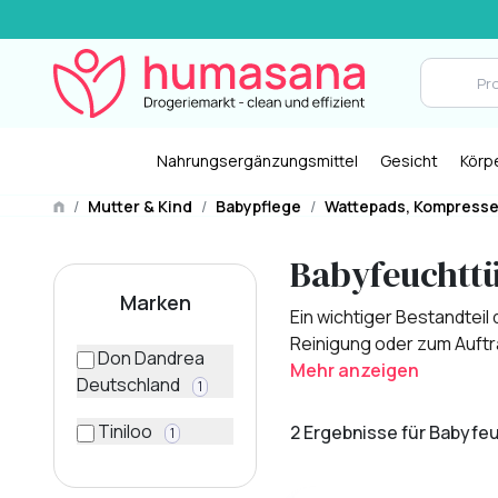
Nahrungsergänzungsmittel
Gesicht
Körp
/
Mutter & Kind
/
Babypflege
/
Wattepads, Kompresse
Babyfeuchtt
Marken
Ein wichtiger Bestandtei
Reinigung oder zum Auftr
Don Dandrea
Mehr anzeigen
Deutschland
1
Tiniloo
2 Ergebnisse für Babyfe
1