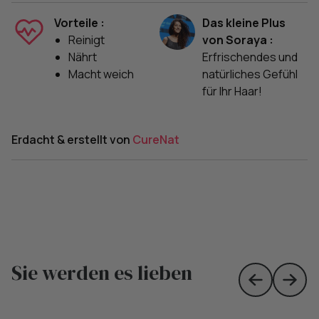
Vorteile :
Das kleine Plus
Reinigt
von Soraya :
Nährt
Erfrischendes und
Macht weich
natürliches Gefühl
für Ihr Haar!
Erdacht & erstellt von
CureNat
Sie werden es lieben
Skip to prev
Skip 