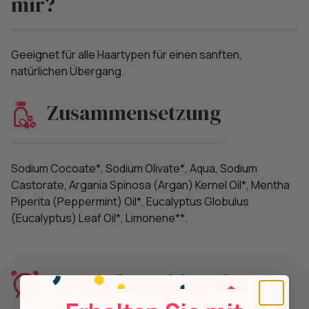
mir?
Geeignet für alle Haartypen für einen sanften,
natürlichen Übergang.
Zusammensetzung
Sodium Cocoate*, Sodium Olivate*, Aqua, Sodium
Castorate, Argania Spinosa (Argan) Kernel Oil*, Mentha
Piperita (Peppermint) Oil*, Eucalyptus Globulus
(Eucalyptus) Leaf Oil*, Limonene**.
Anwendungshinweise