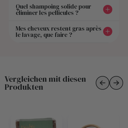
Quel shampoing solide pour
éliminer les pellicules ?
Mes cheveux restent gras après
le lavage, que faire ?
Vergleichen mit diesen
Produkten
Skip to prev
Skip 