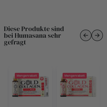
Diese Produkte sind
bei Humasana sehr
Skip to prev
Skip 
gefragt
Mengenrabatt
Mengenrabatt