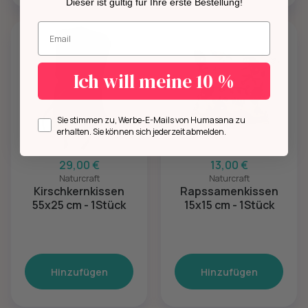
Dieser ist gültig für Ihre erste Bestellung!
Geben Sie Ihre E-Mail-Adresse ein.
Ich will meine 10 %
Opt in
Sie stimmen zu, Werbe-E-Mails von Humasana zu
erhalten. Sie können sich jederzeit abmelden.
29,00 €
13,00 €
Naturcraft
Naturcraft
Kirschkernkissen
Rapssamenkissen
55x25 cm - 1Stück
15x15 cm - 1Stück
Hinzufügen
Hinzufügen