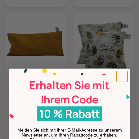
15,00 €
15,00 €
Erhalten Sie mit
Naturcraft
Naturcraft
Lavendel/Rapskissen
Traubenkernkissen
Ihrem Code
24x12 cm
19x19 cm
10 % Rabatt
Hinzufügen
Hinzufügen
Melden Sie sich mit Ihrer E-Mail-Adresse zu unserem
Newsletter an, um Ihren Rabattcode zu erhalten.