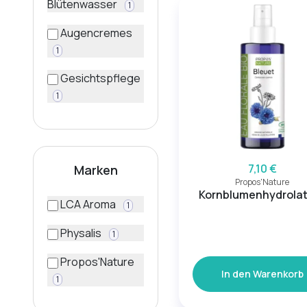
Blütenwasser
1
Augencremes
1
Gesichtspflege
1
7,10 €
Marken
Propos'Nature
Kornblumenhydrolat
LCA Aroma
1
Physalis
1
Propos'Nature
In den Warenkorb
1