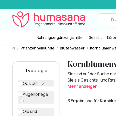
Nahrungsergänzungsmittel
Gesicht
Körp
/
Pflanzenheilkunde
/
Blütenwasser
/
Kornblumenwa
Kornblumen
Typologie
Sie sind auf der Suche n
Sie als Gesichts- und Ras
Gesicht
2
Mehr anzeigen
Augenpflege
3 Ergebnisse für Kornb
1
Öle und