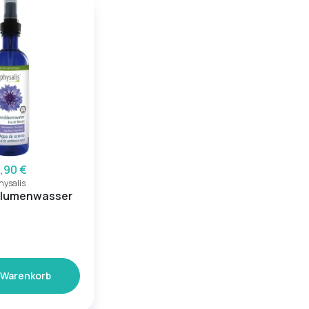
,90 €
hysalis
blumenwasser
 Warenkorb