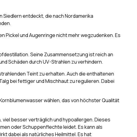
 Siedlern entdeckt, die nach Nordamerika
nden.
n Pickel und Augenringe nicht mehr wegzudenken. Es
fdestillation. Seine Zusammensetzung ist reich an
n und Schäden durch UV-Strahlen zu verhindern.
 strahlenden Teint zu erhalten. Auch die enthaltenen
lg bei fettiger und Mischhaut zu regulieren. Dabei
o-Kornblumenwasser wählen, das von höchster Qualität
 viel besser verträglich und hypoallergen. Dieses
emen oder Schuppenflechte leidet. Es kann als
dabei als natürliches Heilmittel. Es hat