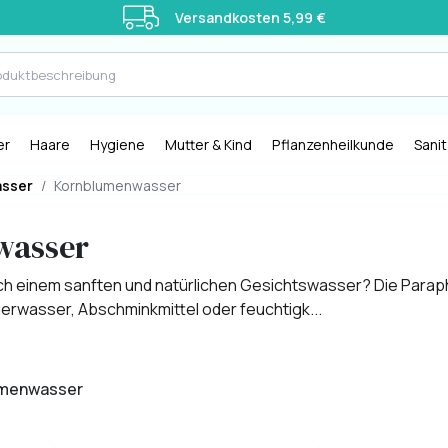
Versandkosten 5,99 €
er
Haare
Hygiene
Mutter & Kind
Pflanzenheilkunde
Sani
sser
/
Kornblumenwasser
wasser
ach einem sanften und natürlichen Gesichtswasser? Die Parap
ierwasser, Abschminkmittel oder feuchtigk...
lumenwasser