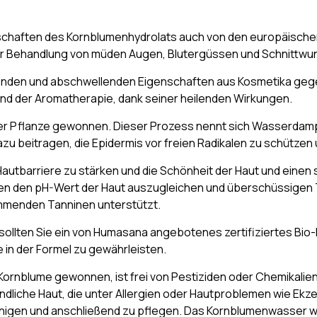
schaften des Kornblumenhydrolats auch von den europäischen
r Behandlung von müden Augen, Blutergüssen und Schnittwu
enden und abschwellenden Eigenschaften aus Kosmetika gege
 und der Aromatherapie, dank seiner heilenden Wirkungen.
der Pflanze gewonnen. Dieser Prozess nennt sich Wasserdamp
azu beitragen, die Epidermis vor freien Radikalen zu schütze
ie Hautbarriere zu stärken und die Schönheit der Haut und einen
en den pH-Wert der Haut auszugleichen und überschüssigen Ta
mmenden Tanninen unterstützt.
sollten Sie ein von Humasana angebotenes zertifiziertes Bi
e in der Formel zu gewährleisten.
ornblume gewonnen, ist frei von Pestiziden oder Chemikalien,
dliche Haut, die unter Allergien oder Hautproblemen wie Ekz
gen und anschließend zu pflegen. Das Kornblumenwasser wirkt 