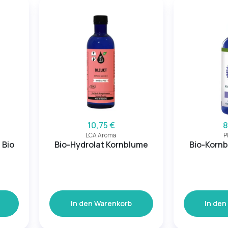
10,75 €
8
LCA Aroma
P
 Bio
Bio-Hydrolat Kornblume
Bio-Korn
In den Warenkorb
In den