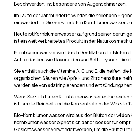
Beschwerden, insbesondere von Augenschmerzen.
Im Laufe der Jahrhunderte wurden die heilenden Eigen
einwanderten. Sie verwendeten Kornblumenwasser zu
Heute ist Kornblumenwasser aufgrund seiner beruhig
ist ein weit verbreitetes Produkt in der Naturkosmetik
Kornblumenwasser wird durch Destillation der Blüten 
Antioxidantien wie Flavonoiden und Anthocyanen, die d
Sie enthält auch die Vitamine A, C und E, die helfen, d
organischen Säuren wie Äpfel- und Zitronensäure helf
werden sie von adstringierenden und entzündungshe
Wenn Sie sich für ein Kornblumenwasser entscheiden, 
ist, um die Reinheit und die Konzentration der Wirkstoff
Bio-Kornblumenwasser wird aus den Blüten der wilden K
Kornblumenwasser eignet sich daher besser für empfin
Gesichtswasser verwendet werden, um die Haut zu reini