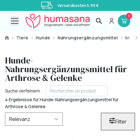
Versandkosten 5,99 €
0
Open main menu
›
Tiere
›
Hunde
›
Nahrungsergänzungsmittel
›
Mobilit
Hunde-
Nahrungsergänzungsmittel für
Arthrose & Gelenke
Suche verfeinern :
4 Ergebnisse für Hunde-Nahrungsergänzungsmittel für
Arthrose & Gelenke
Filter