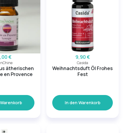
,00 €
9,90 €
unChine
Casida
us ätherischen
Weihnachtsduft Öl Frohes
le en Provence
Fest
 Warenkorb
In den Warenkorb