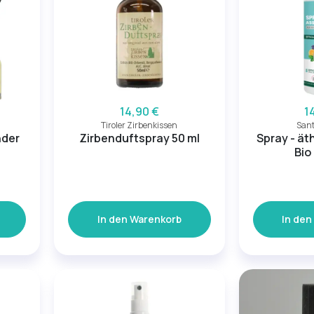
14,90 €
1
Tiroler Zirbenkissen
Sant
nder
Zirbenduftspray 50 ml
Spray - ät
Bio
In den Warenkorb
In den