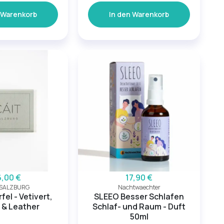
 Warenkorb
In den Warenkorb
6,00 €
17,90 €
 SALZBURG
Nachtwaechter
el - Vetivert,
SLEEO Besser Schlafen
 & Leather
Schlaf- und Raum - Duft
50ml