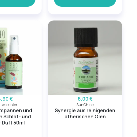
4,90 €
6,00 €
twaechter
SunChine
tspannen und
Synergie aus reinigenden
n Schlaf- und
ätherischen Ölen
 Duft 50ml