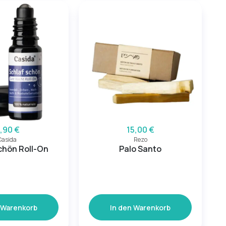
,90 €
15,00 €
Casida
Rezo
chön Roll-On
Palo Santo
 Warenkorb
In den Warenkorb