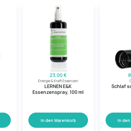
23,00 €
8
Energie & Kraft Essenzen
-
LERNEN E&K
Schlaf s
Essenzenspray, 100 ml
In den Warenkorb
In den