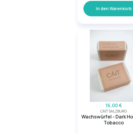
In den Warenkorb
16,00 €
CÁIT SALZBURG
Wachswürfel - Dark H
Tobacco