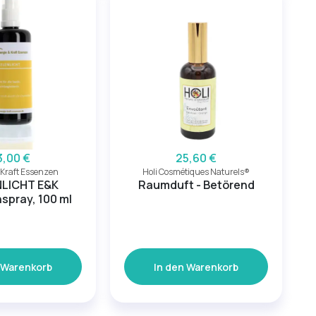
3,00 €
25,60 €
 Kraft Essenzen
Holi Cosmétiques Naturels®
NLICHT E&K
Raumduft - Betörend
spray, 100 ml
 Warenkorb
In den Warenkorb