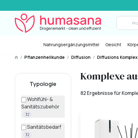
Nahrungsergänzungsmittel
Gesicht
Körp
/
Pflanzenheilkunde
/
Diffusion
/
Diffusions Komple
Komplexe aus
Typologie
82 Ergebnisse für Komple
Wohlfühl- &
Sanitätszubehör
32
Sanitätsbedarf
32