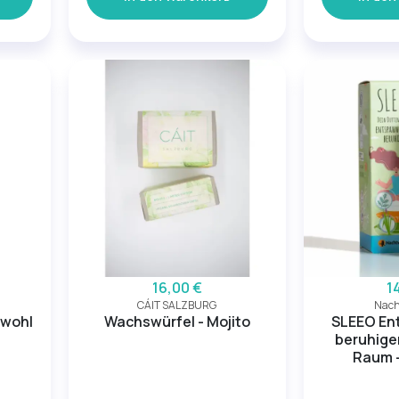
16,00 €
1
CÁIT SALZBURG
Nach
nwohl
Wachswürfel - Mojito
SLEEO En
beruhige
Raum -