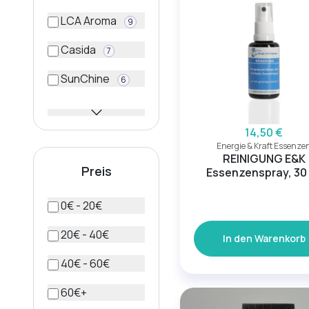
LCA Aroma
9
Casida
7
SunChine
6
14,50 €
Energie & Kraft Essenze
REINIGUNG E&K
Preis
Essenzenspray, 30
0€ - 20€
20€ - 40€
In den Warenkorb
40€ - 60€
60€+