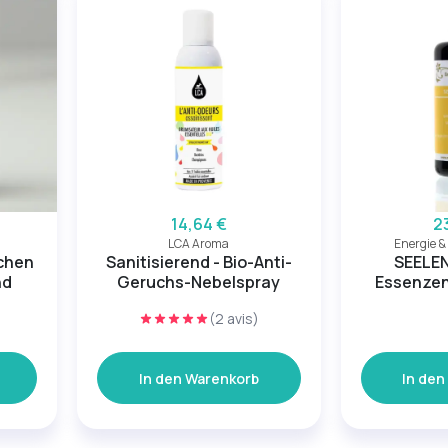
14,64 €
2
LCA Aroma
Energie &
schen
Sanitisierend - Bio-Anti-
SEELE
nd
Geruchs-Nebelspray
Essenzen
(2 avis)
In den Warenkorb
In den