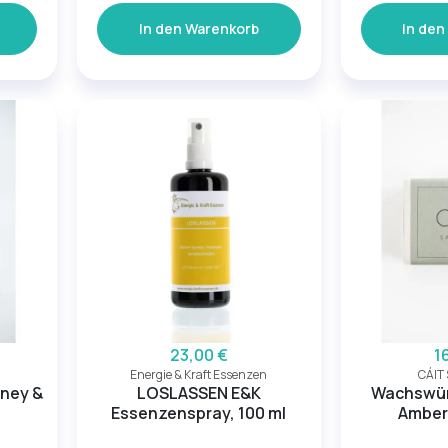
In den Warenkorb
In den
23,00 €
1
Energie & Kraft Essenzen
CÁIT
oney &
LOSLASSEN E&K
Wachswürf
Essenzenspray, 100 ml
Amber