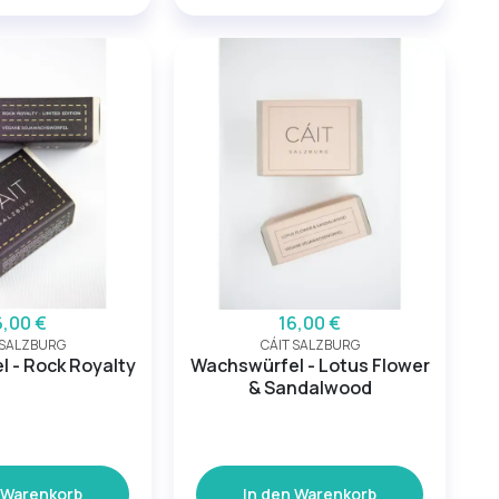
6,00 €
16,00 €
 SALZBURG
CÁIT SALZBURG
 - Rock Royalty
Wachswürfel - Lotus Flower
& Sandalwood
 Warenkorb
In den Warenkorb