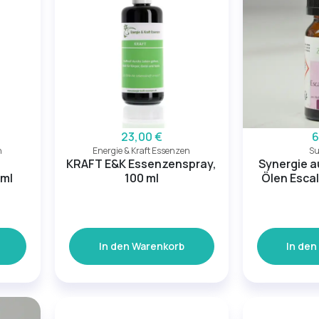
23,00 €
6
n
Energie & Kraft Essenzen
S
KRAFT E&K Essenzenspray,
Synergie a
 ml
100 ml
Ölen Esca
In den Warenkorb
In den