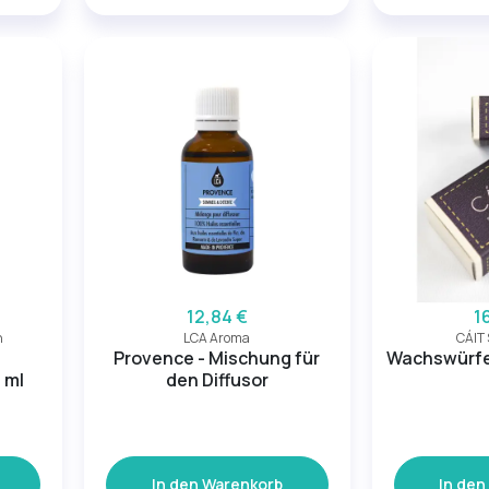
12,84 €
1
n
LCA Aroma
CÁIT
Provence - Mischung für
Wachswürfel
 ml
den Diffusor
In den Warenkorb
In den