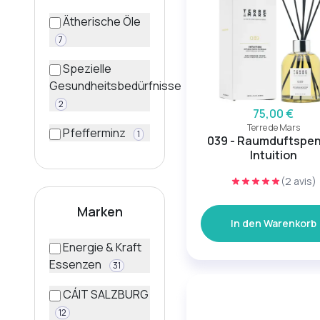
Ätherische Öle
7
Spezielle
Gesundheitsbedürfnisse
2
75,00 €
Terre de Mars
Pfefferminz
1
039 - Raumduftspe
Intuition
(2 avis)
Marken
In den Warenkorb
Energie & Kraft
Essenzen
31
CÁIT SALZBURG
12