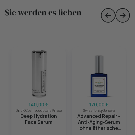
Sie werden es lieben
Skip to prev
Skip 
140,00 €
170,00 €
Dr. JK Cosmeceuticals Privée
Swiss Toniq Geneva
Deep Hydration
Advanced Repair -
Face Serum
Anti-Aging-Serum
ohne ätherische
Öle