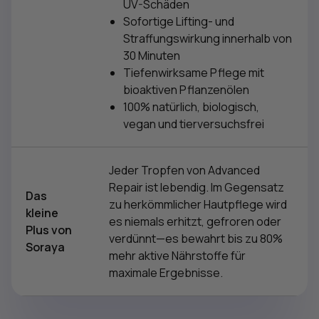
UV-Schäden
Sofortige Lifting- und
Straffungswirkung innerhalb von
30 Minuten
Tiefenwirksame Pflege mit
bioaktiven Pflanzenölen
100% natürlich, biologisch,
vegan und tierversuchsfrei
Jeder Tropfen von Advanced
Repair ist lebendig. Im Gegensatz
Das
zu herkömmlicher Hautpflege wird
kleine
es niemals erhitzt, gefroren oder
Plus von
verdünnt—es bewahrt bis zu 80%
Soraya
mehr aktive Nährstoffe für
maximale Ergebnisse.