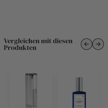
Vergleichen mit diesen
Produkten
Skip to prev
Skip 