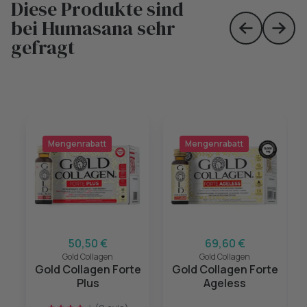
Diese Produkte sind
bei Humasana sehr
Skip to prev
Skip 
gefragt
Mengenrabatt
Mengenrabatt
50,50 €
69,60 €
Gold Collagen
Gold Collagen
Gold Collagen Forte
Gold Collagen Forte
Plus
Ageless