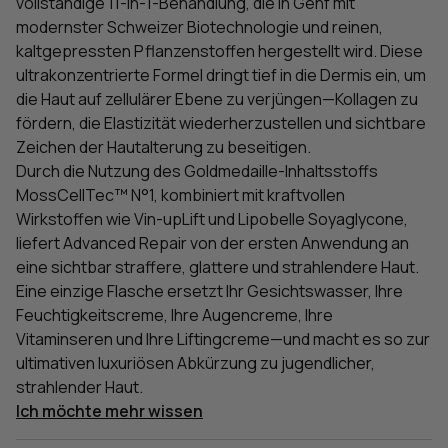
vollständige 11-in-1-Behandlung, die in Genf mit
modernster Schweizer Biotechnologie und reinen,
kaltgepressten Pflanzenstoffen hergestellt wird. Diese
ultrakonzentrierte Formel dringt tief in die Dermis ein, um
die Haut auf zellulärer Ebene zu verjüngen—Kollagen zu
fördern, die Elastizität wiederherzustellen und sichtbare
Zeichen der Hautalterung zu beseitigen.
Durch die Nutzung des Goldmedaille-Inhaltsstoffs
MossCellTec™ N°1, kombiniert mit kraftvollen
Wirkstoffen wie Vin-upLift und Lipobelle Soyaglycone,
liefert Advanced Repair von der ersten Anwendung an
eine sichtbar straffere, glattere und strahlendere Haut.
Eine einzige Flasche ersetzt Ihr Gesichtswasser, Ihre
Feuchtigkeitscreme, Ihre Augencreme, Ihre
Vitaminseren und Ihre Liftingcreme—und macht es so zur
ultimativen luxuriösen Abkürzung zu jugendlicher,
strahlender Haut.
Ich möchte mehr wissen