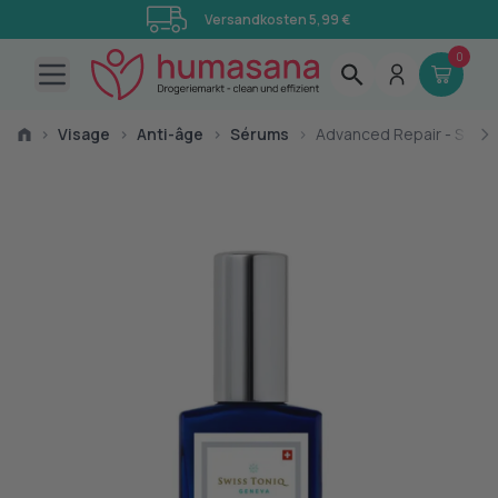
Versandkosten 5,99 €
0
Open main menu
›
Visage
›
Anti-âge
›
Sérums
›
Advanced Repair - Siero 