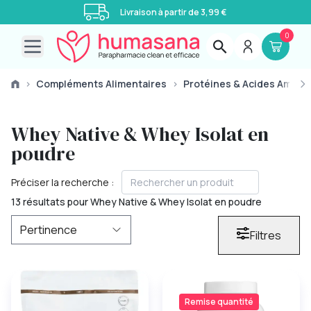
Livraison à partir de 3,99 €
0
Open main menu
›
Compléments Alimentaires
›
Protéines & Acides Aminé
Whey Native & Whey Isolat en
poudre
Préciser la recherche :
13 résultats pour Whey Native & Whey Isolat en poudre
Filtres
Remise quantité