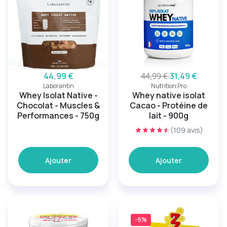
44,99 €
44,99 €
31,49 €
Laborantin
Nutrition Pro
Whey Isolat Native -
Whey native isolat
Chocolat - Muscles &
Cacao - Protéine de
Performances - 750g
lait - 900g
(109 avis)
Ajouter
Ajouter
−5%