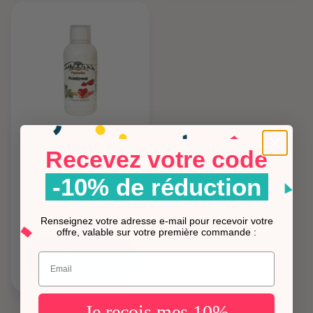
24,00 €
Recevez votre code
Phytonika
Aubépine
-10% de réduction
Renseignez votre adresse e-mail pour recevoir votre
offre, valable sur votre première commande :
Ajouter
Entrez votre mail.
Je reçois mes 10%