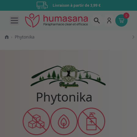
Livraison à partir de 3,99 €
0
Open main menu
›
Phytonika
Phytonika