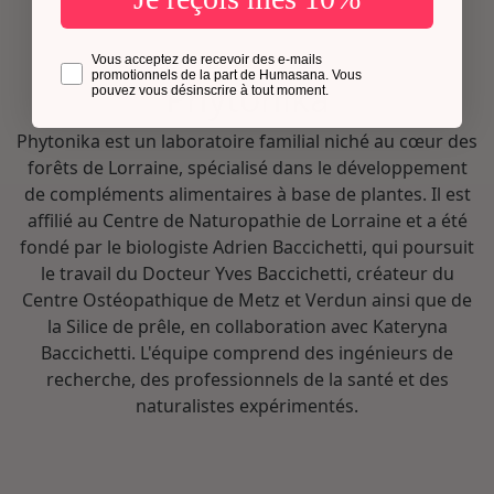
Opt in
Vous acceptez de recevoir des e-mails
promotionnels de la part de Humasana. Vous
Phytonika
pouvez vous désinscrire à tout moment.
Phytonika est un laboratoire familial niché au cœur des
forêts de Lorraine, spécialisé dans le développement
de compléments alimentaires à base de plantes. Il est
affilié au Centre de Naturopathie de Lorraine et a été
fondé par le biologiste Adrien Baccichetti, qui poursuit
le travail du Docteur Yves Baccichetti, créateur du
Centre Ostéopathique de Metz et Verdun ainsi que de
la Silice de prêle, en collaboration avec Kateryna
Baccichetti. L'équipe comprend des ingénieurs de
recherche, des professionnels de la santé et des
naturalistes expérimentés.