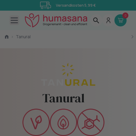
Versandkosten 5,99 €
0
Open main menu
›
Tanural
Tanural