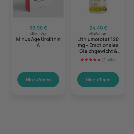
39,90 €
24,40 €
Minus Age
VitaSanum
Minus Age Urolithin
Lithiumorotat 120
A
mg – Emotionales
Gleichgewicht &
mentale Balance –
(2 avis)
60 Kapseln
Hinzufügen
Hinzufügen