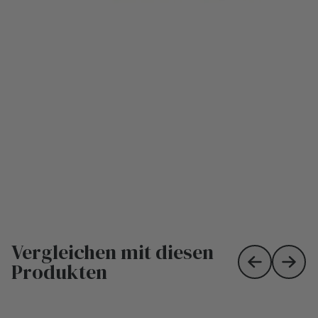
Vergleichen mit diesen
Produkten
Skip to prev
Skip 