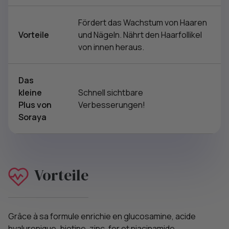
Fördert das Wachstum von Haaren
Vorteile
und Nägeln. Nährt den Haarfollikel
von innen heraus.
Das
kleine
Schnell sichtbare
Plus von
Verbesserungen!
Soraya
Vorteile
Grâce à sa formule enrichie en glucosamine, acide
hyaluronique, biotine, zinc, fer et niacinamide,