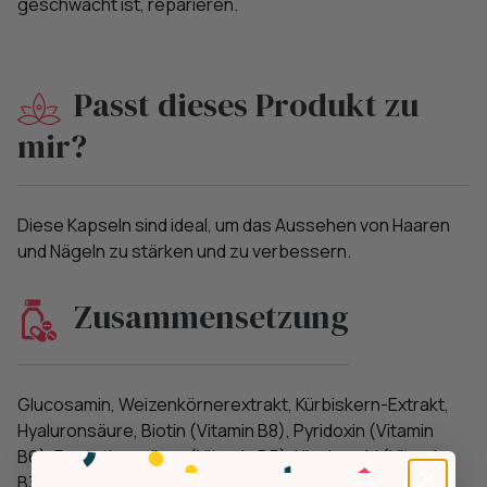
geschwächt ist, reparieren.
Passt dieses Produkt zu
mir?
Diese Kapseln sind ideal, um das Aussehen von Haaren
und Nägeln zu stärken und zu verbessern.
Zusammensetzung
Glucosamin, Weizenkörnerextrakt, Kürbiskern-Extrakt,
Hyaluronsäure, Biotin (Vitamin B8), Pyridoxin (Vitamin
B6), Pantothensäure (Vitamin B5), Niacinamid (Vitamin
B3), Tocopherole (Vitamin E), Zink, Eisen, Kupfer, Hülle