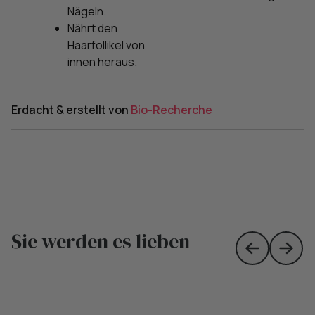
Nägeln.
Nährt den
Haarfollikel von
innen heraus.
Erdacht & erstellt von
Bio-Recherche
Sie werden es lieben
Skip to prev
Skip 