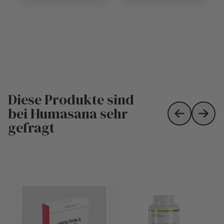
Diese Produkte sind
bei Humasana sehr
Skip to prev
Skip 
gefragt