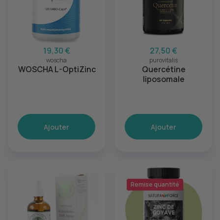
19,30 €
27,50 €
woscha
purovitalis
WOSCHA L-OptiZinc
Quercétine
liposomale
Ajouter
Ajouter
Remise quantité