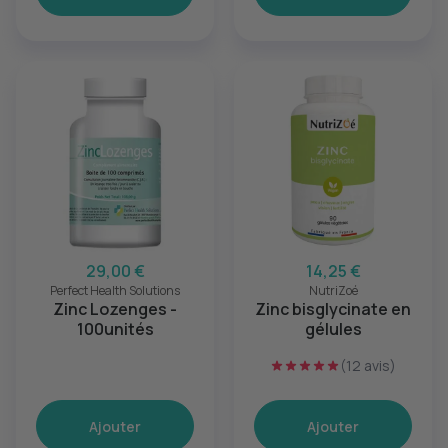
29,00 €
14,25 €
Perfect Health Solutions
NutriZoé
Zinc Lozenges -
Zinc bisglycinate en
100unités
gélules
(12 avis)
Ajouter
Ajouter