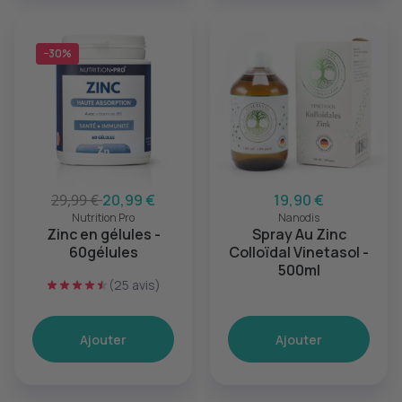
−30%
29,99 €
20,99 €
19,90 €
Nutrition Pro
Nanodis
Zinc en gélules -
Spray Au Zinc
60gélules
Colloïdal Vinetasol -
500ml
(25 avis)
Ajouter
Ajouter