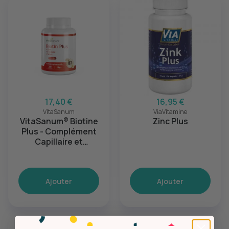
17,40 €
16,95 €
VitaSanum
ViaVitamine
VitaSanum® Biotine
Zinc Plus
Plus - Complément
Capillaire et
Énergétique
Ajouter
Ajouter