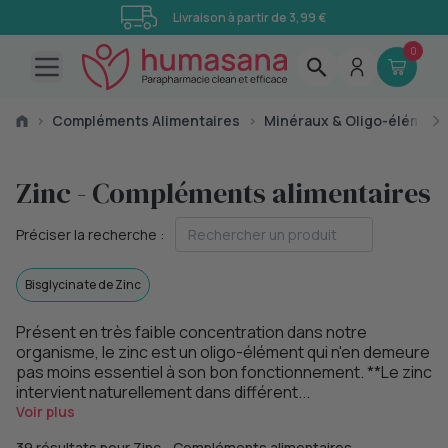
Livraison à partir de 3,99 €
0
Open main menu
›
Compléments Alimentaires
›
Minéraux & Oligo-élément
Zinc - Compléments alimentaires
Préciser la recherche :
Bisglycinate de Zinc
Présent en très faible concentration dans notre
organisme, le zinc est un oligo-élément qui n'en demeure
pas moins essentiel à son bon fonctionnement. **Le zinc
intervient naturellement dans différent...
Voir plus
39 résultats pour Zinc - Compléments alimentaires