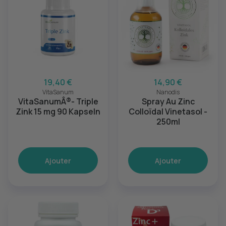
19,40 €
14,90 €
VitaSanum
Nanodis
VitaSanumÂ®- Triple
Spray Au Zinc
Zink 15 mg 90 Kapseln
Colloïdal Vinetasol -
250ml
Ajouter
Ajouter