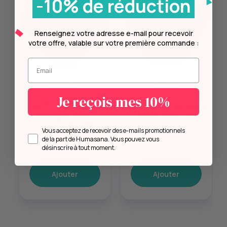
-10% de réduction
Renseignez votre adresse e-mail pour recevoir
votre offre, valable sur votre première commande :
Entrez votre mail.
44,00 €
39,00 €
My Holy
My Holy
Je reçois mes 10%
Culotte menstruelle
Culotte menstruelle
Maddie - Gris
Billie - Noir - M
anthracite - M
Opt in
Vous acceptez de recevoir des e-mails promotionnels
de la part de Humasana. Vous pouvez vous
désinscrire à tout moment.
Ajouter
Ajouter