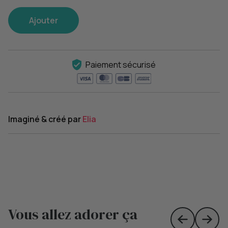
Ajouter
Paiement sécurisé
Imaginé & créé par
Elia
Vous allez adorer ça
Skip to prev
Skip 