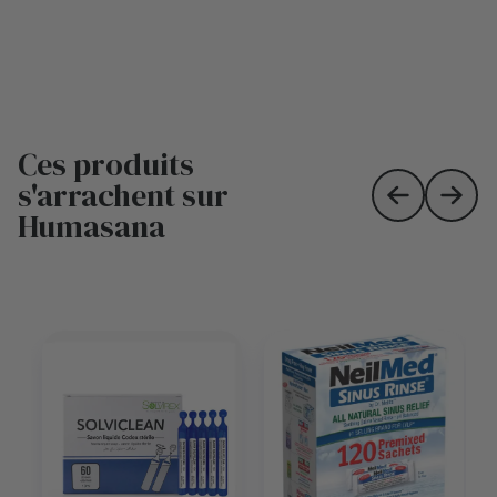
Ces produits
s'arrachent sur
Skip to prev
Skip 
Humasana