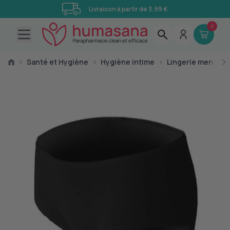
Livraison à partir de 3,99 €
0
Open main menu
›
Santé et Hygiène
›
Hygiène intime
›
Lingerie menstru