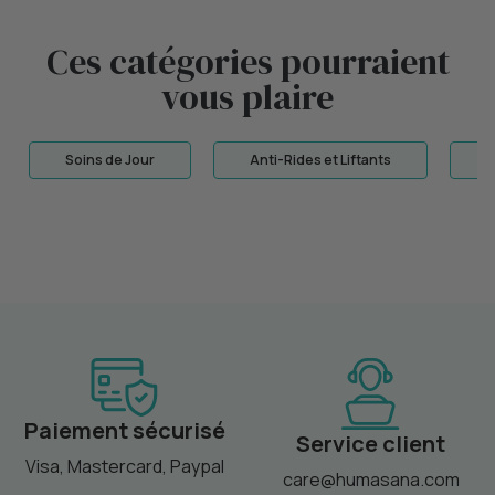
Ces catégories pourraient
vous plaire
Soins de Jour
Anti-Rides et Liftants
C
Paiement sécurisé
Service client
Visa, Mastercard, Paypal
care@humasana.com