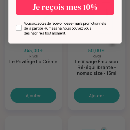
Je reçois mes 10%
Opt in
Vous acceptez de recevoir des e-mails promotionnels
de la part de Humasana. Vous pouvez vous
désinscrire à tout moment.
345,00 €
50,00 €
Rivoli
Rivoli
Le Privilège La Crème
Le Visage Émulsion
Ré-équilibrante -
nomad size - 15ml
Ajouter
Ajouter