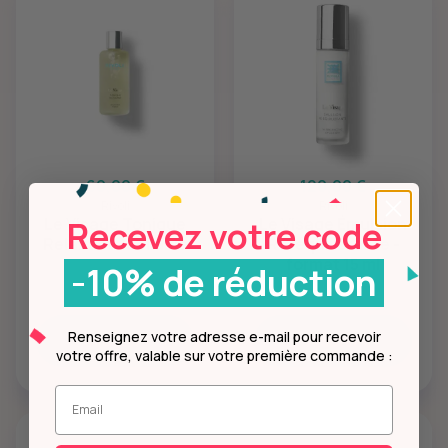
60,00 €
120,00 €
Rivoli
Rivoli
Recevez votre code
Le Visage Tonique
Le Visage Émulsion
Relaxant - sellable
Ré-équilibrante -
format 15 ml
-10% de réduction
Renseignez votre adresse e-mail pour recevoir
Ajouter
Ajouter
votre offre, valable sur votre première commande :
Entrez votre mail.