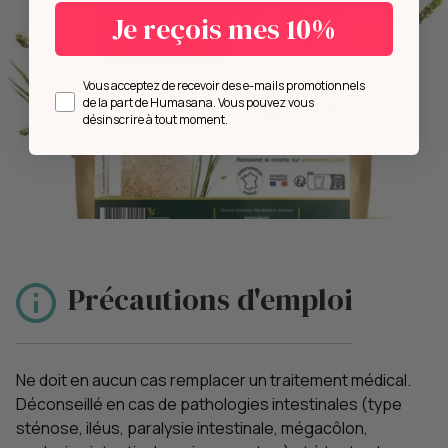
Je reçois mes 10%
Opt in
Vous acceptez de recevoir des e-mails promotionnels
de la part de Humasana. Vous pouvez vous
désinscrire à tout moment.
Précautions d'emploi
Ne doit en aucun cas remplacer un traitement médical.
Déconseillé en cas de pathologies intestinales (type
sténose, iléus, paralysie intestinale, mégacôlon,