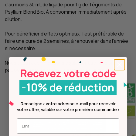
d’au moins 30 mL de liquide pour 1 g de Téguments de
Psyllium Blond Bio. À consommer immédiatement après
dilution.
Pour bénéficier d’effets optimaux, il est préférable de
faire une cure de 2 semaines, à renouveler dans l’année
si nécessaire.
Nous vous recommandons également de faire une
Recevez votre code
pause d’1 semaine minimum entre chaque cure.
-10% de réduction
Renseignez votre adresse e-mail pour recevoir
votre offre, valable sur votre première commande :
Entrez votre mail.