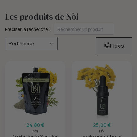
Les produits de Nòi
Préciser la recherche :
Filtres
24,80 €
25,00 €
Nòi
Nòi
Argile verte & huiles
Huile essentielle