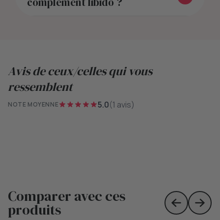
complément libido ?
Avis de ceux/celles qui vous
ressemblent
5.0
(1 avis)
NOTE MOYENNE
Comparer avec ces
produits
Skip to prev
Skip 