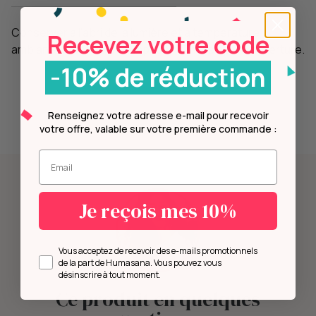
Conserver à l'abri de la lumière et à température
Recevez votre code
ambiante. Date de péremption : 12 mois après ouverture.
-10% de réduction
Renseignez votre adresse e-mail pour recevoir
votre offre, valable sur votre première commande :
Entrez votre mail.
Je reçois mes 10%
Opt in
Vous acceptez de recevoir des e-mails promotionnels
de la part de Humasana. Vous pouvez vous
désinscrire à tout moment.
Ce produit en quelques