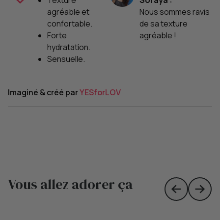
Texture
Soraya :
agréable et
Nous sommes ravis
confortable.
de sa texture
Forte
agréable !
hydratation.
Sensuelle.
Imaginé & créé par
YESforLOV
Vous allez adorer ça
Skip to prev
Skip 