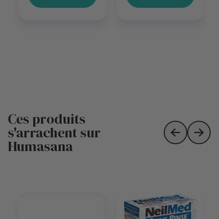
Ces produits
s'arrachent sur
Skip to prev
Skip 
Humasana