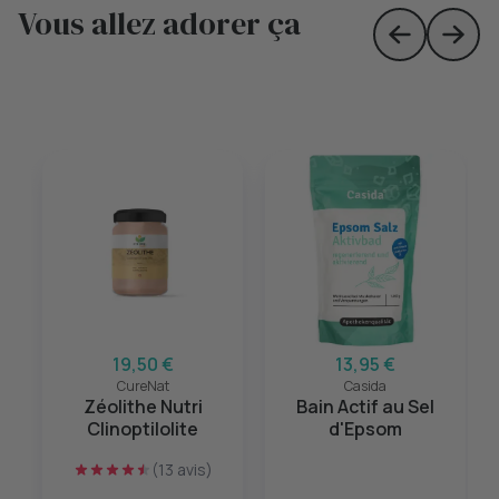
Vous allez adorer ça
Skip to prev
Skip 
19,50 €
13,95 €
CureNat
Casida
Zéolithe Nutri
Bain Actif au Sel
Clinoptilolite
d'Epsom
(13 avis)