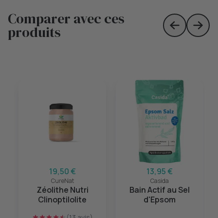
Comparer avec ces
produits
Skip to prev
Skip 
19,50 €
13,95 €
CureNat
Casida
Zéolithe Nutri
Bain Actif au Sel
Clinoptilolite
d'Epsom
(13 avis)