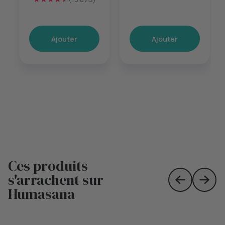
Ajouter
Ajouter
Ces produits
s'arrachent sur
Skip to prev
Skip 
Humasana