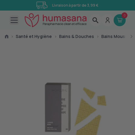
Livraison à partir de 3,99 €
0
Open main menu
›
Santé et Hygiène
›
Bains & Douches
›
Bains Moussants