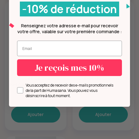
-10% de réduction
Renseignez votre adresse e-mail pour recevoir
votre offre, valable sur votre première commande :
Entrez votre mail.
Je reçois mes 10%
16,00 €
16,00 €
CÁIT SALZBURG
CÁIT SALZBURG
Cubes de cire -
Cubes de cire - Warm
Bergamotte, Cassis &
Vanilla
Opt in
Vous acceptez de recevoir des e-mails promotionnels
Bouleau
de la part de Humasana. Vous pouvez vous
désinscrire à tout moment.
Ajouter
Ajouter