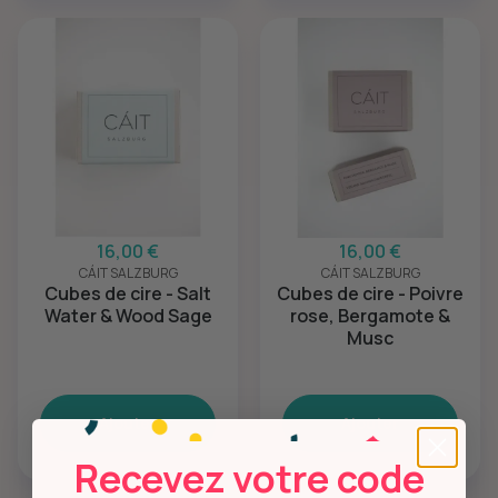
16,00 €
16,00 €
CÁIT SALZBURG
CÁIT SALZBURG
Cubes de cire - Salt
Cubes de cire - Poivre
Water & Wood Sage
rose, Bergamote &
Musc
Ajouter
Ajouter
Recevez votre code