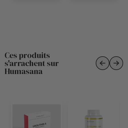
Ces produits
s'arrachent sur
Skip to prev
Skip 
Humasana