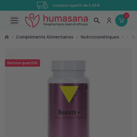
Livraison à partir de 3,99 €
0
Open main menu
›
Compléments Alimentaires
›
Nutricosmétiques
›
Comp
Remise quantité