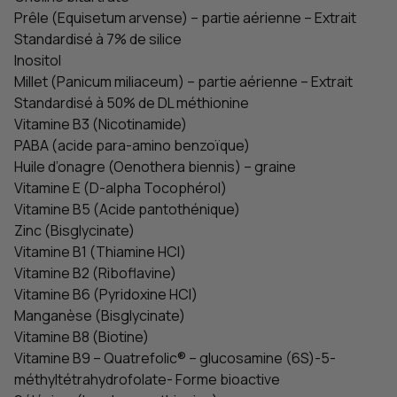
Prêle (Equisetum arvense) – partie aérienne – Extrait
Standardisé à 7% de silice
Inositol
Millet (Panicum miliaceum) – partie aérienne – Extrait
Standardisé à 50% de DL méthionine
Vitamine B3 (Nicotinamide)
PABA (acide para-amino benzoïque)
Huile d’onagre (Oenothera biennis) – graine
Vitamine E (D-alpha Tocophérol)
Vitamine B5 (Acide pantothénique)
Zinc (Bisglycinate)
Vitamine B1 (Thiamine HCl)
Vitamine B2 (Riboflavine)
Vitamine B6 (Pyridoxine HCl)
Manganèse (Bisglycinate)
Vitamine B8 (Biotine)
Vitamine B9 – Quatrefolic® – glucosamine (6S)-5-
méthyltétrahydrofolate- Forme bioactive