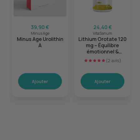
39,90 €
24,40 €
Minus Age
VitaSanum
Minus Age Urolithin
Lithium Orotate 120
A
mg – Équilibre
émotionnel &
sérénité mentale –
(2 avis)
60 gélules
Ajouter
Ajouter