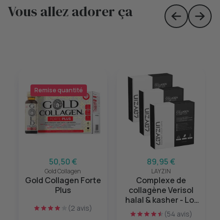
Vous allez adorer ça
Skip to prev
Skip 
Remise quantité
50,50 €
89,95 €
Gold Collagen
LAYZIN
Gold Collagen Forte
Complexe de
Plus
collagène Verisol
halal & kasher - Lot
(2 avis)
de 3
(54 avis)