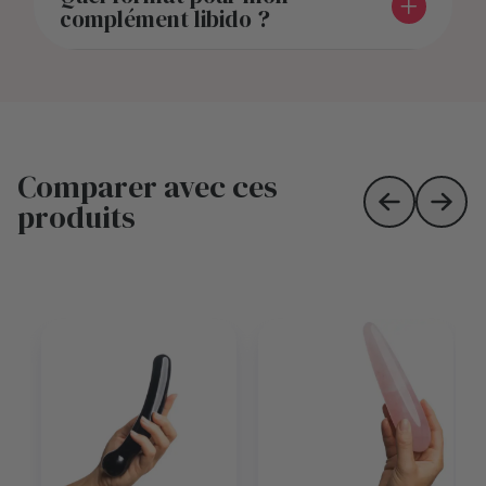
complément libido ?
Comparer avec ces
produits
Skip to prev
Skip 