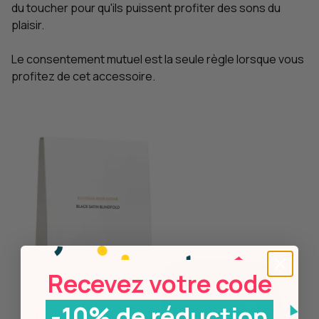
du toucher pour qu'ils puissent profiter des sons du
plaisir.
Le consentement mutuel est la seule règle lorsque vous
profitez de cet accessoire.
Recevez votre code
-10% de réduction