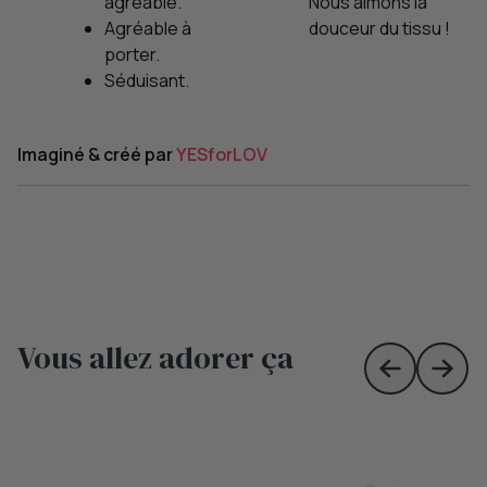
agréable.
Nous aimons la
Agréable à
douceur du tissu !
porter.
Séduisant.
Imaginé & créé par
YESforLOV
Vous allez adorer ça
Skip to prev
Skip 