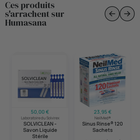
Ces produits
s'arrachent sur
Skip to prev
Skip 
Humasana
50,00 €
23,95 €
Laboratoire du Solvirex
NeilMed®
SOLVICLEAN -
Sinus Rinse® 120
Savon Liquide
Sachets
Stérile