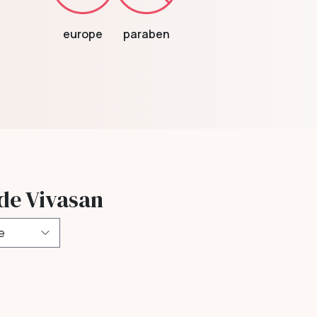
europe
paraben
 de Vivasan