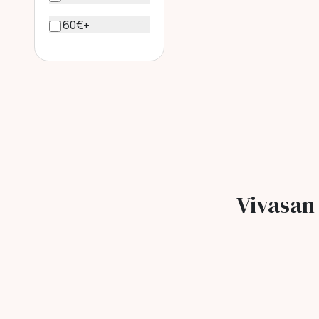
60€+
Vivasan