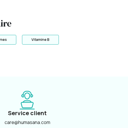
ire
mes
Vitamine B
Service client
care@humasana.com