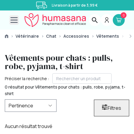
Livraison à partir de 3,99 €
0
Open main menu
›
Vétérinaire
›
Chat
›
Accessoires
›
Vêtements
›
Vêt
Vêtements pour chats : pulls,
robe, pyjama, t-shirt
Préciser la recherche :
0 résultat pour Vêtements pour chats : pulls, robe, pyjama, t-
shirt
Filtres
Aucun résultat trouvé