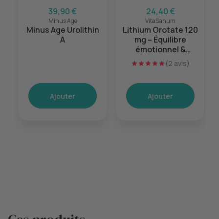
39,90 €
24,40 €
Minus Age
VitaSanum
Minus Age Urolithin
Lithium Orotate 120
A
mg – Équilibre
émotionnel &
sérénité mentale –
(2 avis)
60 gélules
Ajouter
Ajouter