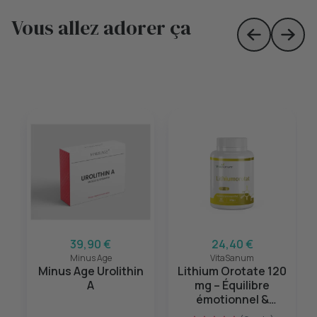
Vous allez adorer ça
Skip to prev
Skip 
39,90 €
24,40 €
Minus Age
VitaSanum
Minus Age Urolithin
Lithium Orotate 120
A
mg – Équilibre
émotionnel &
sérénité mentale –