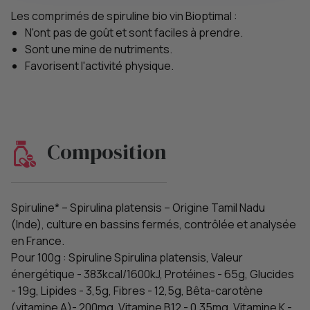
Les comprimés de spiruline bio vin Bioptimal :
N'ont pas de goût et sont faciles à prendre.
Sont une mine de nutriments.
Favorisent l'activité physique.
Composition
Spiruline* – Spirulina platensis – Origine Tamil Nadu
(Inde), culture en bassins fermés, contrôlée et analysée
en France.
Pour 100g : Spiruline Spirulina platensis, Valeur
énergétique - 383kcal/1600kJ, Protéines - 65g, Glucides
- 19g, Lipides - 3,5g, Fibres - 12,5g, Bêta-carotène
(vitamine A)- 200mg, Vitamine B12 - 0,35mg, Vitamine K -