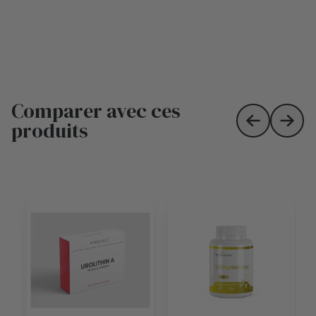
Comparer avec ces
produits
Skip to prev
Skip 