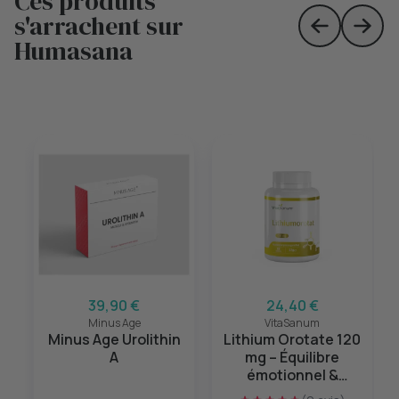
Ces produits
s'arrachent sur
Skip to prev
Skip 
Humasana
39,90 €
24,40 €
Minus Age
VitaSanum
Minus Age Urolithin
Lithium Orotate 120
A
mg – Équilibre
émotionnel &
sérénité mentale –