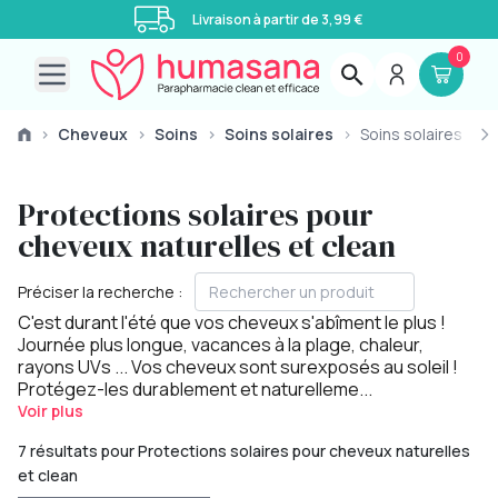
Livraison à partir de 3,99 €
0
Open main menu
›
Cheveux
›
Soins
›
Soins solaires
›
Soins solaires
Protections solaires pour
cheveux naturelles et clean
Préciser la recherche :
C'est durant l'été que vos cheveux s'abîment le plus !
Journée plus longue, vacances à la plage, chaleur,
rayons UVs ... Vos cheveux sont surexposés au soleil !
Protégez-les durablement et naturelleme...
Voir plus
7 résultats pour Protections solaires pour cheveux naturelles
et clean