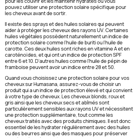
pour les couvrir et les maintenir hydratés ou vous
pouvez utiliser une protection solaire spécifique pour
les cheveux avant de sortir.
Il existe des sprays et des huiles solaires qui peuvent
aider à protéger les cheveux des rayons UV. Certaines
huiles végétales possèdent naturellement un indice de
protection solaire comme l’huile de buriti ou l’huile de
carotte. Ces deux huiles sont riches en vitamine A et en
caroténoïdes, et qui ont un indice de protection SPF
entre 6 et 10. D’autres huiles comme l’huile de pépin de
framboise peuvent avoir un indice entre 28 et 50.
Quand vous choisissez une protection solaire pour vos
cheveux sur Humasana, assurez-vous de choisir un
produit qui a un indice de protection élevé et qui convient
à votre type de cheveux. Les cheveux blonds, roux et
gris ainsi que les cheveux secs et abîmés sont
particulièrement sensibles aux rayons UV et nécessitent
une protection supplémentaire, tout comme les
cheveux traités avec des produits chimiques. Il est donc
essentiel de les hydrater régulièrement avec des huiles
ou des beurres ainsi que des masques pour préserver