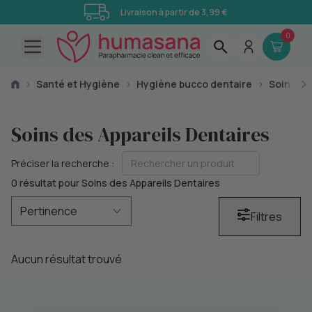
Livraison à partir de 3,99 €
0
Open main menu
›
Santé et Hygiène
›
Hygiène bucco dentaire
›
Soins de
Soins des Appareils Dentaires
Préciser la recherche :
0 résultat pour Soins des Appareils Dentaires
Filtres
Aucun résultat trouvé