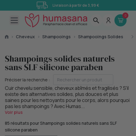
Livraison à partir de 3,99 €
0
Open main menu
›
Cheveux
›
Shampooings
›
Shampooings Solides
›
Sh
Shampoings solides naturels
sans SLF silicone paraben
Préciser la recherche :
Cuir chevelu sensible, cheveux abîmés et fragilisés ? S'il
existe des alternatives solides, plus douces et plus
saines pour les nettoyants pour le corps, alors pourquoi
pas les shampoings ? Avec Humas...
Voir plus
85 résultats pour Shampoings solides naturels sans SLF
silicone paraben