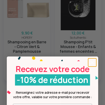
9,90 €
12,00 €
HOPERY
So Authentic
Shampooing en Barre
Shampoing P'tit
- Citron Vert &
Mousse - Enfants &
Pamplemousse
femmes enceintes -
85g
Recevez votre code
Ajouter
Ajouter
-10% de réduction
Renseignez votre adresse e-mail pour recevoir
votre offre, valable sur votre première commande :