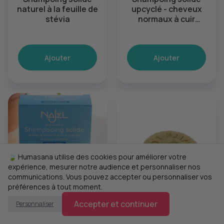
naturel à la feuille de
upcyclé - cheveux
stévia
normaux à cuir
chevelu sensible
Ajouter
Ajouter
🍃 Humasana utilise des cookies pour améliorer votre
expérience, mesurer notre audience et personnaliser nos
communications. Vous pouvez accepter ou personnaliser vos
préférences à tout moment.
8,90 €
7,20 €
Accepter et continuer
Personnaliser
NAJEL
Biggi's Seifenküche
Shampoing solide
Savon (Peau &