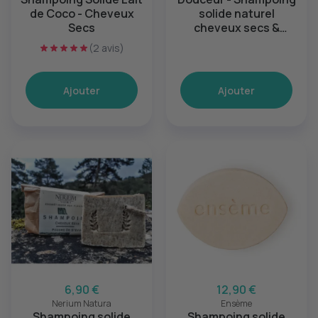
de Coco - Cheveux
solide naturel
Secs
cheveux secs &
déshydratés
(2 avis)
Ajouter
Ajouter
6,90 €
12,90 €
Nerium Natura
Ensème
Shampoing solide
Shampoing solide