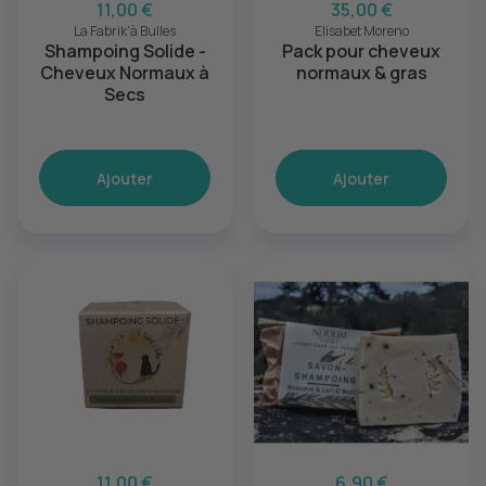
11,00 €
35,00 €
La Fabrik'à Bulles
Elisabet Moreno
Shampoing Solide -
Pack pour cheveux
Cheveux Normaux à
normaux & gras
Secs
Ajouter
Ajouter
11,00 €
6,90 €