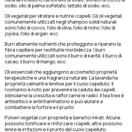
sodio, olio di palma solfatato, lattato di sodio, ecc.
Oli vegetali per idratare e nutrire i capelli. Gli oli vegetali
comunemente utilizzati negli shampoo solidi naturali
sono l'olio di cocco, l'olio di oliva, l'olio di ricino, l'olio di
jojoba, l'olio di argan, ecc.
Burri altamente nutrienti che proteggono e riparano la
fibra capillare per restituirle morbidezza. I burri
comunemente utilizzati sono il burro di karité, il burro di
cacao, il burro di mango, ecc.
Oli essenziali che aggiungono ai cosmetici proprietà
terapeutiche e una fragranza naturale. La lavanda ha
proprietà calmanti e lenitive per il cuoio capelluto. Il
rosmarino è noto per prevenire la caduta dei capelli,
stimolarne la crescita e rafforzarne le radici. Il tea tree è
antisettico e antinfiammatorio e può aiutare a
combattere la forfora e il prurito.
Polveri vegetali con proprietà e benefici mirati. Alcune
possono tonificare e rinforzare i capelli, altre possono
lenire le irritazioni e il prurito del cuoio capelluto.