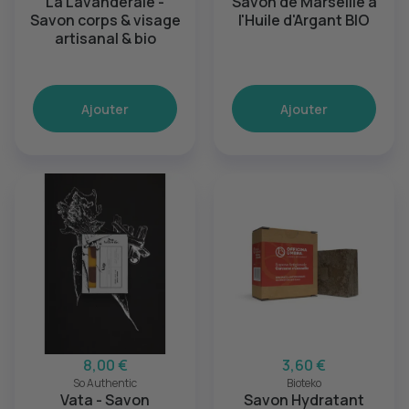
La Lavanderaie -
Savon de Marseille à
Savon corps & visage
l'Huile d'Argant BIO
artisanal & bio
Ajouter
Ajouter
8,00 €
3,60 €
So Authentic
Bioteko
Vata - Savon
Savon Hydratant