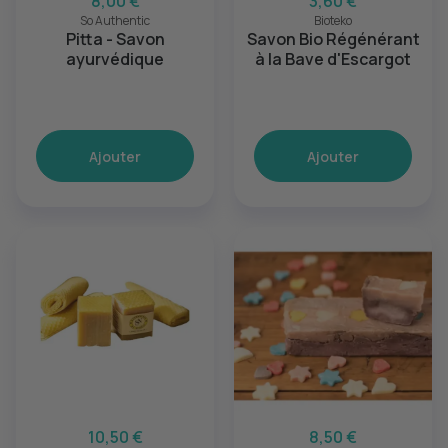
8,00 €
3,60 €
So Authentic
Bioteko
Pitta - Savon
Savon Bio Régénérant
ayurvédique
à la Bave d'Escargot
Ajouter
Ajouter
10,50 €
8,50 €