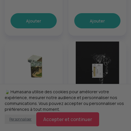
Ajouter
Ajouter
🍃 Humasana utilise des cookies pour améliorer votre
expérience, mesurer notre audience et personnaliser nos
10,50 €
8,00 €
communications. Vous pouvez accepter ou personnaliser vos
Savonnerie du Nebbiu
So Authentic
préférences à tout moment.
Tradition Tiger
Savon O'Bouleau -
Accepter et continuer
Personnaliser
Menthe - Savon
Tout type de peau
artisanal