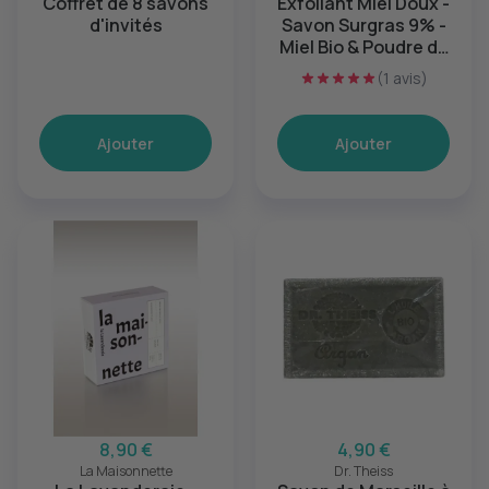
Coffret de 8 savons
Exfoliant Miel Doux -
d'invités
Savon Surgras 9% -
Miel Bio & Poudre de
Noyaux de Prunes
(1 avis)
Ajouter
Ajouter
8,90 €
4,90 €
La Maisonnette
Dr. Theiss