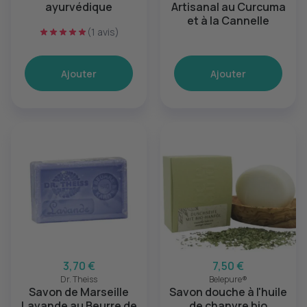
ayurvédique
Artisanal au Curcuma
et à la Cannelle
(1 avis)
Ajouter
Ajouter
3,70 €
7,50 €
Dr. Theiss
Belepure®
Savon de Marseille
Savon douche à l'huile
Lavande au Beurre de
de chanvre bio