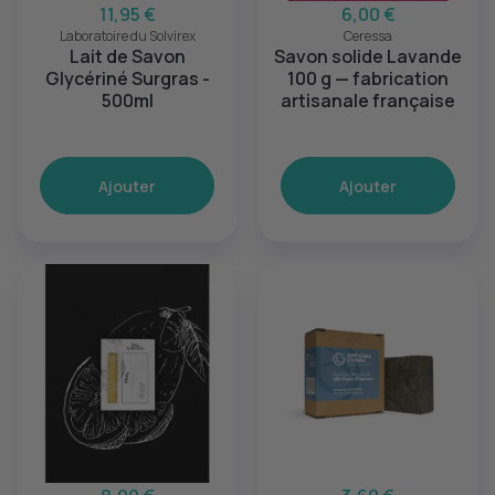
11,95 €
6,00 €
Laboratoire du Solvirex
Ceressa
Lait de Savon
Savon solide Lavande
Glycériné Surgras -
100 g — fabrication
500ml
artisanale française
Ajouter
Ajouter