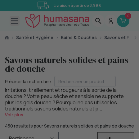
Livraison à partir de 3,99 €
0
Open main menu
›
Santé et Hygiène
›
Bains & Douches
›
Savons et Pains
Savons naturels solides et pains
de douche
Préciser la recherche :
Irritations, tiraillement et rougeurs à la sortie de la
douche ? Votre peau sèche et sensible ne supporte
plus les gels douche ? Pourquoi ne pas utiliser les
traditionnels savons solides naturels et p...
Voir plus
450 résultats pour Savons naturels solides et pains de douche