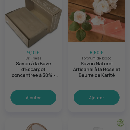
9,10 €
8,50 €
Dr. Theiss
I profumi del bosco
Savon à la Bave
Savon Naturel
d'Escargot
Artisanal à la Rose et
concentrée à 30% -
Beurre de Karité
Beurre de Karité et
Huile d'Olive Bio
Ajouter
Ajouter