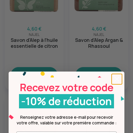
4,60 €
4,60 €
NAJEL
NAJEL
Savon d'Alep à l'huile
Savon d'Alep Argan &
essentielle de citron
Rhassoul
Ajouter
Ajouter
Recevez votre code
-10% de réduction
Renseignez votre adresse e-mail pour recevoir
votre offre, valable sur votre première commande :