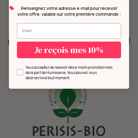
chimiques et à des prix abordables pour tous.
Renseignez votre adresse e-mail pour recevoir
votre offre, valable sur votre première commande :
Chez Perisis-Bio, nous
Entrez votre mail.
croyons que la nature est
notre alliée incontournable !
Je reçois mes 10%
Opt in
Vous acceptez de recevoir des e-mails promotionnels
de la part de Humasana. Vous pouvez vous
désinscrire à tout moment.