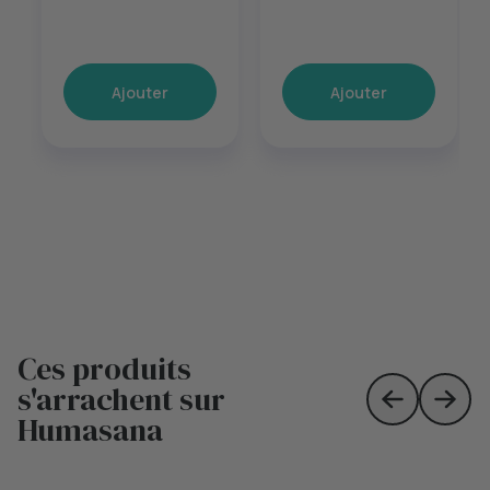
Ajouter
Ajouter
Ces produits
s'arrachent sur
Skip to prev
Skip 
Humasana