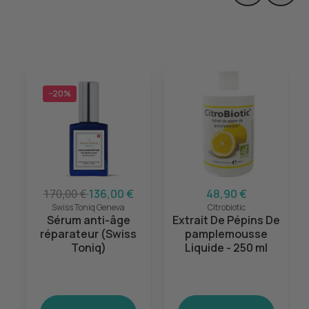
−20%
170,00 €
136,00 €
48,90 €
Swiss Toniq Geneva
Citrobiotic
Sérum anti-âge
Extrait De Pépins De
réparateur (Swiss
pamplemousse
Toniq)
Liquide - 250 ml