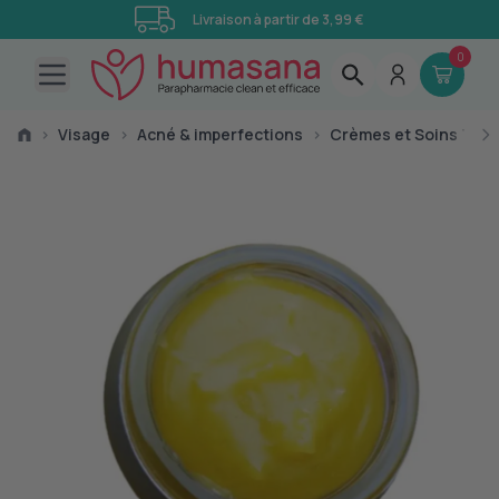
Livraison à partir de 3,99 €
0
Open main menu
›
Visage
›
Acné & imperfections
›
Crèmes et Soins Trai