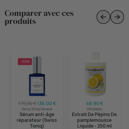
Comparer avec ces
produits
Skip to prev
Skip 
−20%
170,00 €
136,00 €
48,90 €
Swiss Toniq Geneva
Citrobiotic
Sérum anti-âge
Extrait De Pépins De
réparateur (Swiss
pamplemousse
Toniq)
Liquide - 250 ml