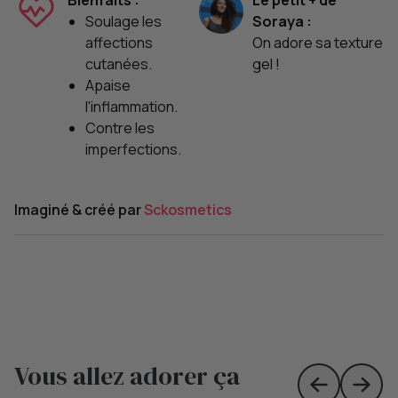
Bienfaits :
Le petit + de
Soulage les
Soraya :
affections
On adore sa texture
cutanées.
gel !
Apaise
l'inflammation.
Contre les
imperfections.
Imaginé & créé par
Sckosmetics
Vous allez adorer ça
Skip to prev
Skip 