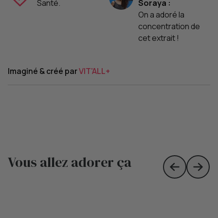
Santé.
Soraya :
On a adoré la
concentration de
cet extrait !
Imaginé & créé par
VIT'ALL+
Vous allez adorer ça
Skip to prev
Skip 