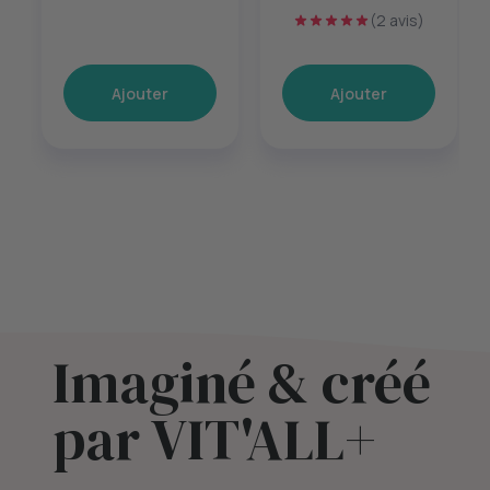
sérénité mentale –
(2 avis)
60 gélules
Ajouter
Ajouter
Imaginé & créé
par VIT'ALL+