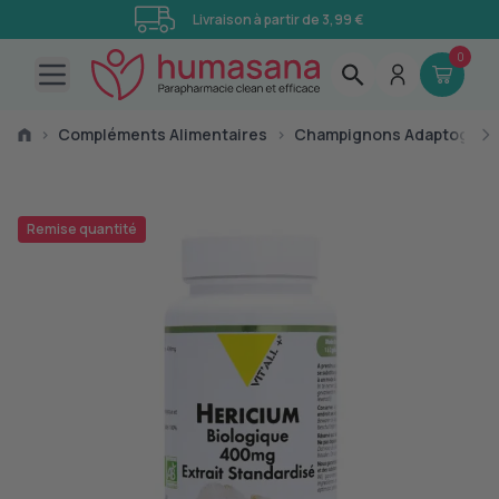
Livraison à partir de 3,99 €
0
Open main menu
›
Compléments Alimentaires
›
Champignons Adaptogène
Remise quantité