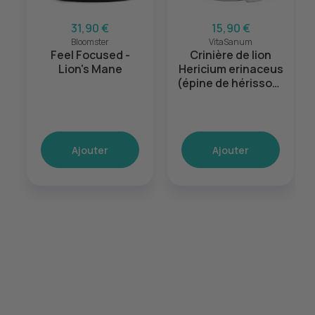
31,90 €
15,90 €
Bloomster
VitaSanum
Feel Focused -
Crinière de lion
Lion's Mane
Hericium erinaceus
(épine de hérisson)
500 mg 60 gélules
Ajouter
Ajouter