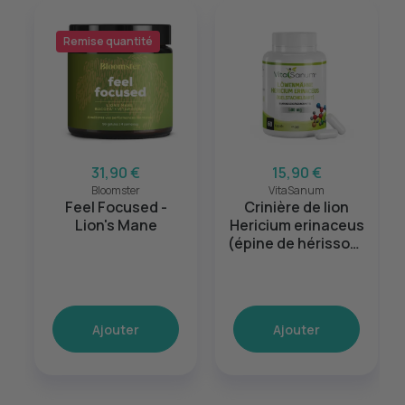
Remise quantité
31,90 €
15,90 €
Bloomster
VitaSanum
Feel Focused -
Crinière de lion
Lion's Mane
Hericium erinaceus
(épine de hérisson)
500 mg 60 gélules
Ajouter
Ajouter