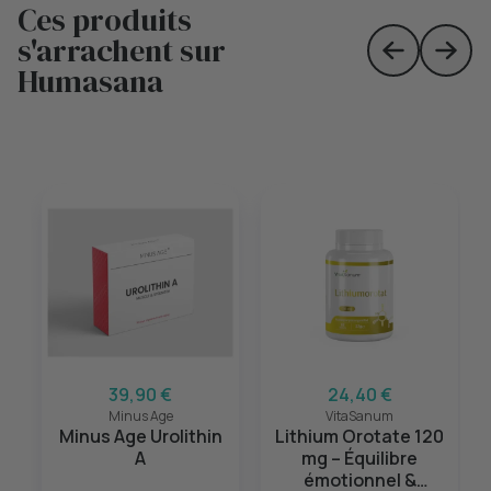
Ces produits
s'arrachent sur
Skip to prev
Skip 
Humasana
39,90 €
24,40 €
Minus Age
VitaSanum
Minus Age Urolithin
Lithium Orotate 120
A
mg – Équilibre
émotionnel &