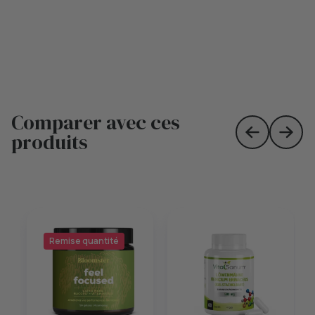
Comparer avec ces
produits
Skip to prev
Skip 
Remise quantité