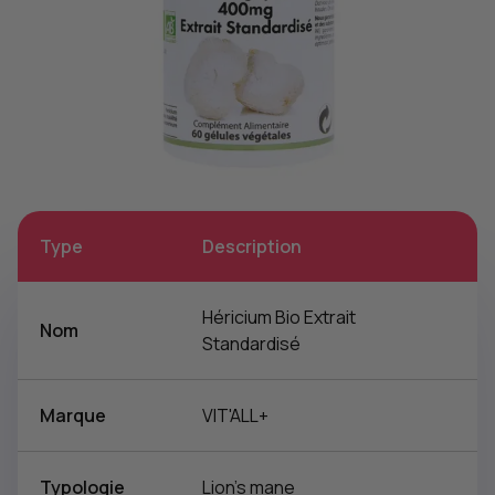
Type
Description
Héricium Bio Extrait
Nom
Standardisé
Marque
VIT'ALL+
Typologie
Lion’s mane