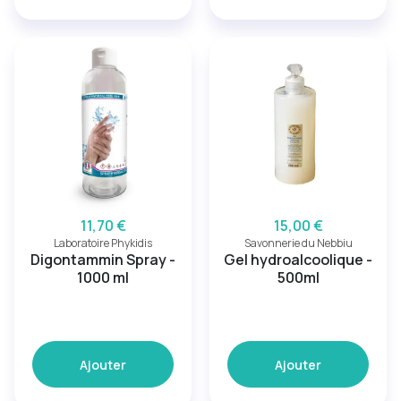
11,70 €
15,00 €
Laboratoire Phykidis
Savonnerie du Nebbiu
Digontammin Spray -
Gel hydroalcoolique -
1000 ml
500ml
Ajouter
Ajouter