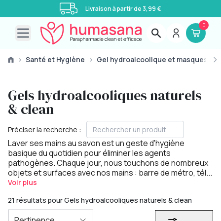
Livraison à partir de 3,99 €
0
Open main menu
›
Santé et Hygiène
›
Gel hydroalcoolique et masques
›
Gels hydroalcooliques naturels
& clean
Préciser la recherche :
Laver ses mains au savon est un geste d'hygiène
basique du quotidien pour éliminer les agents
pathogènes. Chaque jour, nous touchons de nombreux
objets et surfaces avec nos mains : barre de métro, tél...
Voir plus
21 résultats pour Gels hydroalcooliques naturels & clean