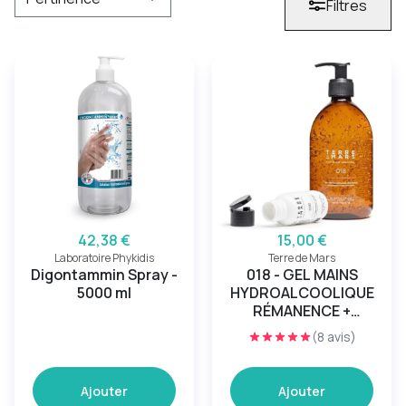
Filtres
42,38 €
15,00 €
Laboratoire Phykidis
Terre de Mars
Digontammin Spray -
018 - GEL MAINS
5000 ml
HYDROALCOOLIQUE
RÉMANENCE +
FLACON DE POCHE
(8 avis)
VIDE
Ajouter
Ajouter