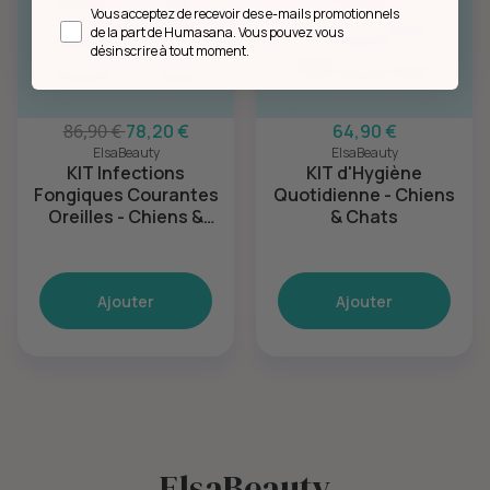
Opt in
Vous acceptez de recevoir des e-mails promotionnels
de la part de Humasana. Vous pouvez vous
désinscrire à tout moment.
86,90 €
78,20 €
64,90 €
ElsaBeauty
ElsaBeauty
KIT Infections
KIT d'Hygiène
Fongiques Courantes
Quotidienne - Chiens
Oreilles - Chiens &
& Chats
Chats
Ajouter
Ajouter
ElsaBeauty