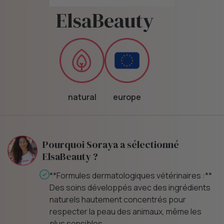
ElsaBeauty
natural
europe
Pourquoi Soraya a sélectionné
ElsaBeauty ?
**
**Efficacité et transparence :** Des produits
s
pensés pour accompagner les
problématiques cutanées avec des formules
innovantes, contrôlées et éco-
responsables.