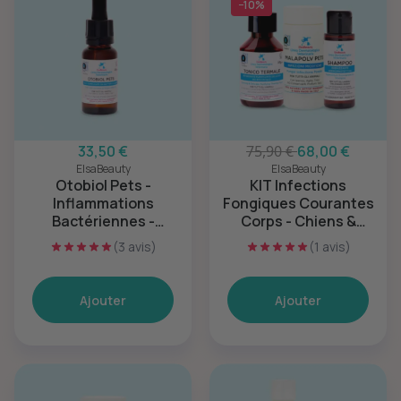
−10%
33,50 €
75,90 €
68,00 €
ElsaBeauty
ElsaBeauty
Otobiol Pets -
KIT Infections
Inflammations
Fongiques Courantes
Bactériennes -
Corps - Chiens &
Oreilles
Chats
(3 avis)
(1 avis)
Ajouter
Ajouter