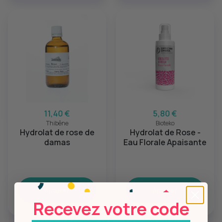
11,40 €
5,80 €
Thibêne
Bioteko
Hydrolat de rose de
Hydrolat de Rose -
damas
Eau Florale Apaisante
Ajouter
Ajouter
Recevez votre code