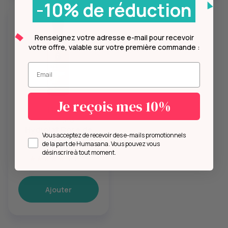
-10% de réduction
Renseignez votre adresse e-mail pour recevoir
votre offre, valable sur votre première commande :
Entrez votre mail.
Je reçois mes 10%
11,16 €
LCA Aroma
Hydrolat Rose de
Opt in
Vous acceptez de recevoir des e-mails promotionnels
Damas bio
de la part de Humasana. Vous pouvez vous
désinscrire à tout moment.
(1 avis)
Ajouter