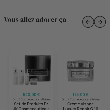
Vous allez adorer ça
Skip to prev
Skip 
520,00 €
175,00 €
Dr. JK Cosmeceuticals Privée
Dr. JK Cosmeceuticals Privée
Set de Produits Dr.
Crème Visage
JK Cosmeceuticals
Luxury Repair Q 10