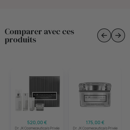
Comparer avec ces
produits
Skip to prev
Skip 
520,00 €
175,00 €
Dr. JK Cosmeceuticals Privée
Dr. JK Cosmeceuticals Privée