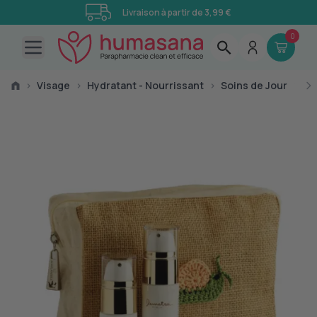
Livraison à partir de 3,99 €
0
Open main menu
›
Visage
›
Hydratant - Nourrissant
›
Soins de Jour
›
Tr