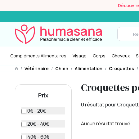
Découvrez 
Compléments Alimentaires
Visage
Corps
Cheveux
S
/
Vétérinaire
/
Chien
/
Alimentation
/
Croquettes
/
Croquettes po
Prix
0 résultat pour Croquette
0€ - 20€
Aucun résultat trouvé
20€ - 40€
40€ - 60€