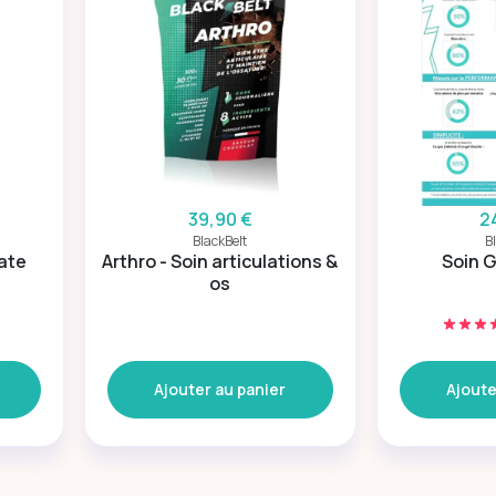
39,90 €
2
BlackBelt
B
ate
Arthro - Soin articulations &
Soin 
os
Ajouter au panier
Ajoute