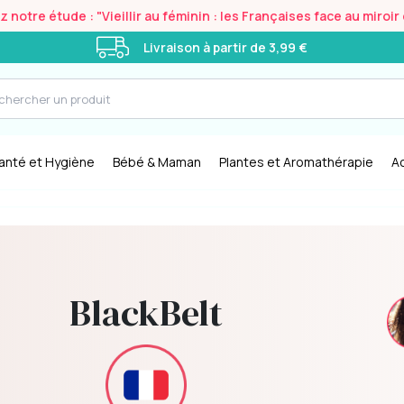
notre étude : "Vieillir au féminin : les Françaises face au miroi
Livraison à partir de 3,99 €
anté et Hygiène
Bébé & Maman
Plantes et Aromathérapie
A
BlackBelt
 un gel
Valeurs Partagées : La marque
promeut l'excellence et l'esprit de
.
communauté parmi les athlètes.