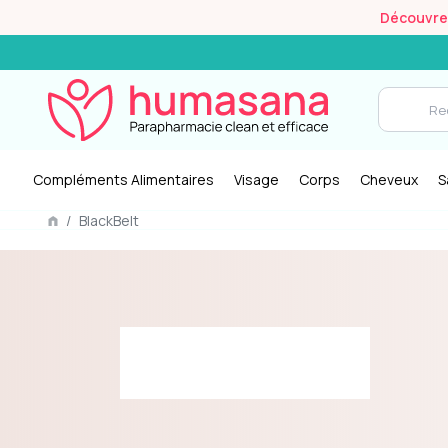
Découvrez 
Compléments Alimentaires
Visage
Corps
Cheveux
S
/
BlackBelt
gées : La marque
Expertise : BlackBelt offre
llence et l'esprit de
douche efficace pour la
rmi les athlètes.
récupération des sportifs