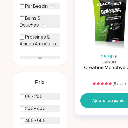
Par Besoin
1
Bains &
Douches
1
Protéines &
Acides Aminés
1
29,90 €
BlackBelt
Créatine Monohydr
Prix
(5 avis)
0€ - 20€
Ajouter au panier
20€ - 40€
40€ - 60€