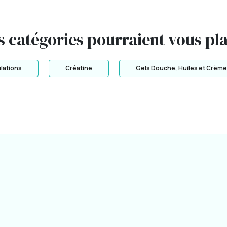
s catégories pourraient vous pla
ulations
Créatine
Gels Douche, Huiles et Crème