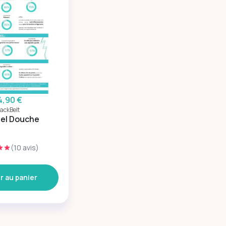
4,90 €
lackBelt
Gel Douche
(10 avis)
r au panier