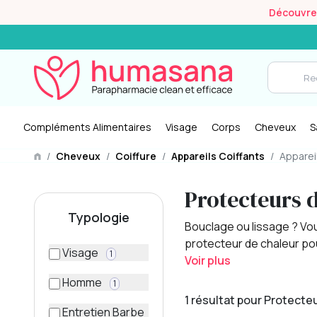
Découvrez 
Compléments Alimentaires
Visage
Corps
Cheveux
S
/
Cheveux
/
Coiffure
/
Appareils Coiffants
/
Apparei
Protecteurs d
Typologie
Bouclage ou lissage ? Vou
protecteur de chaleur pour
Visage
1
Voir plus
Homme
1
1 résultat pour Protecte
Entretien Barbe