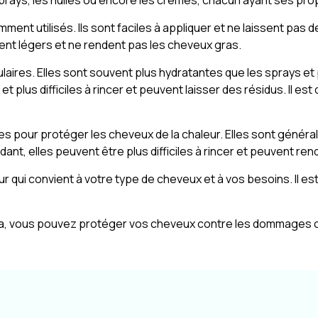
prays, les huiles ou encore les crèmes, chacun ayant ses pro
nt utilisés. Ils sont faciles à appliquer et ne laissent pas d
nt légers et ne rendent pas les cheveux gras.
laires. Elles sont souvent plus hydratantes que les sprays et 
us difficiles à rincer et peuvent laisser des résidus. Il est d
s pour protéger les cheveux de la chaleur. Elles sont général
nt, elles peuvent être plus difficiles à rincer et peuvent ren
eur qui convient à votre type de cheveux et à vos besoins. Il e
a, vous pouvez protéger vos cheveux contre les dommages caus