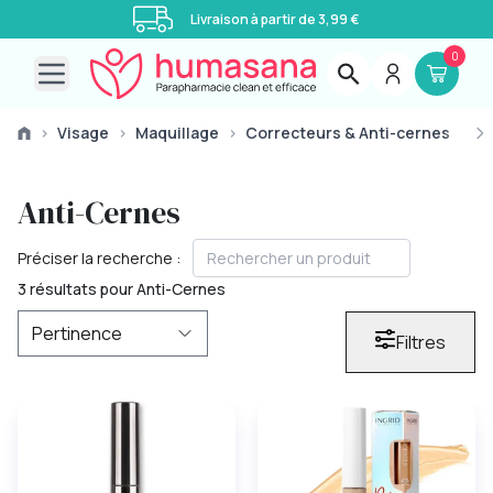
Livraison à partir de 3,99 €
0
Open main menu
›
Visage
›
Maquillage
›
Correcteurs & Anti-cernes
›
A
Anti-Cernes
Préciser la recherche :
3 résultats pour Anti-Cernes
Filtres