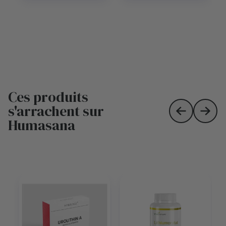
Ces produits
s'arrachent sur
Skip to prev
Skip 
Humasana