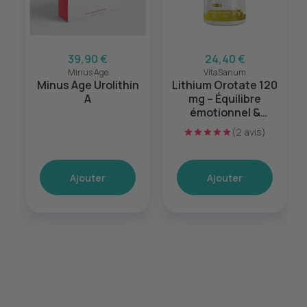
39,90 €
24,40 €
Minus Age
VitaSanum
Minus Age Urolithin
Lithium Orotate 120
A
mg – Équilibre
émotionnel &
sérénité mentale –
(2 avis)
60 gélules
Ajouter
Ajouter