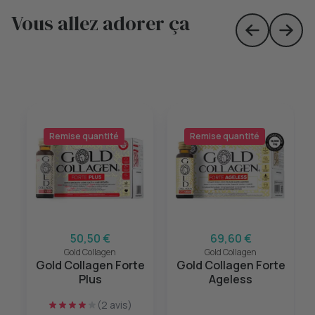
Vous allez adorer ça
Skip to prev
Skip 
Remise quantité
Remise quantité
50,50 €
69,60 €
Gold Collagen
Gold Collagen
Gold Collagen Forte
Gold Collagen Forte
Plus
Ageless
(2 avis)