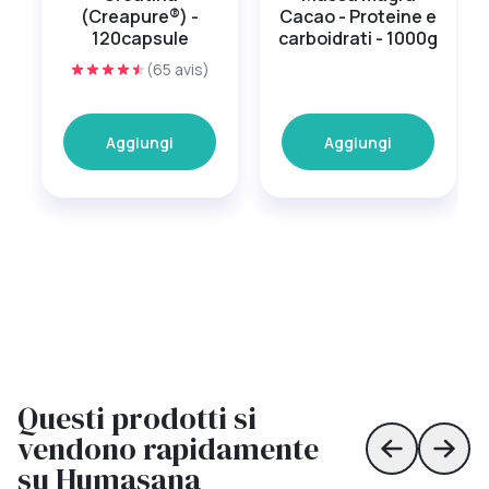
(Creapure®) -
Cacao - Proteine e
120capsule
carboidrati - 1000g
(65 avis)
Aggiungi
Aggiungi
Questi prodotti si
vendono rapidamente
Skip to prev
Skip 
su Humasana