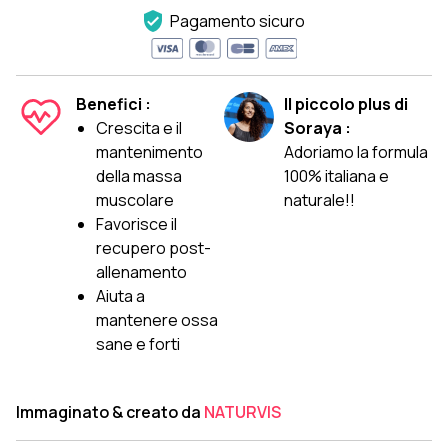
Pagamento sicuro
Benefici :
Il piccolo plus di
Crescita e il
Soraya :
mantenimento
Adoriamo la formula
della massa
100% italiana e
muscolare
naturale!!
Favorisce il
recupero post-
allenamento
Aiuta a
mantenere ossa
sane e forti
Immaginato & creato da
NATURVIS