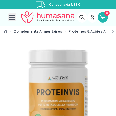
Consegna da 3,99 €
0
Open main menu
›
Compléments Alimentaires
›
Protéines & Acides Aminé