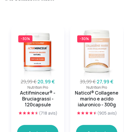
−30%
−30%
29,99 €
20,99 €
39,99 €
27,99 €
Nutrition Pro
Nutrition Pro
Actifminceur® -
Naticol® Collagene
Bruciagrassi -
marino e acido
120capsule
ialuronico - 300g
(718 avis)
(905 avis)