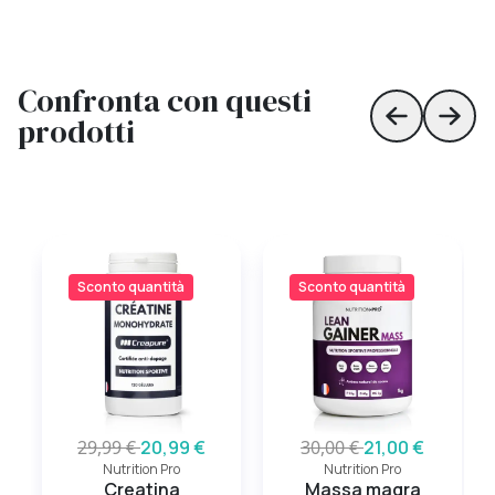
Confronta con questi
prodotti
Skip to prev
Skip 
Sconto quantità
Sconto quantità
29,99 €
20,99 €
30,00 €
21,00 €
Nutrition Pro
Nutrition Pro
Creatina
Massa magra