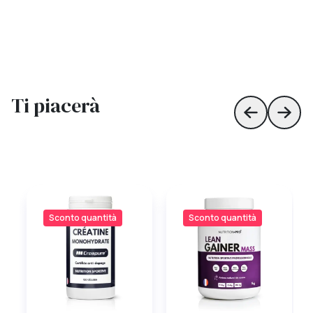
Ti piacerà
Skip to prev
Skip 
Sconto quantità
Sconto quantità