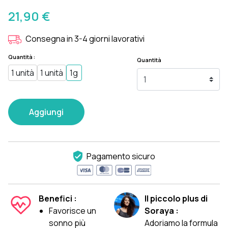
21,90 €
Consegna in 3-4 giorni lavorativi
Quantità :
Quantità
1 unità
1 unità
1g
Aggiungi
Pagamento sicuro
Benefici :
Il piccolo plus di
Favorisce un
Soraya :
sonno più
Adoriamo la formula