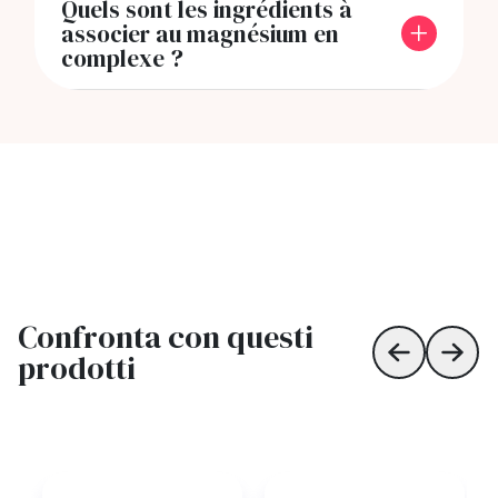
Quels sont les ingrédients à
associer au magnésium en
complexe ?
Confronta con questi
prodotti
Skip to prev
Skip 