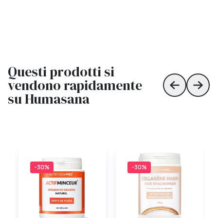
Questi prodotti si
vendono rapidamente
Skip to prev
Skip 
su Humasana
−30%
−30%