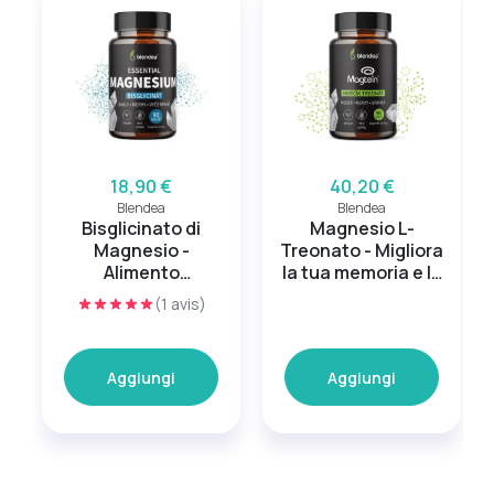
18,90 €
40,20 €
Blendea
Blendea
Bisglicinato di
Magnesio L-
Magnesio -
Treonato - Migliora
Alimento
la tua memoria e la
Energetico
tua concentrazione
(1 avis)
Aggiungi
Aggiungi