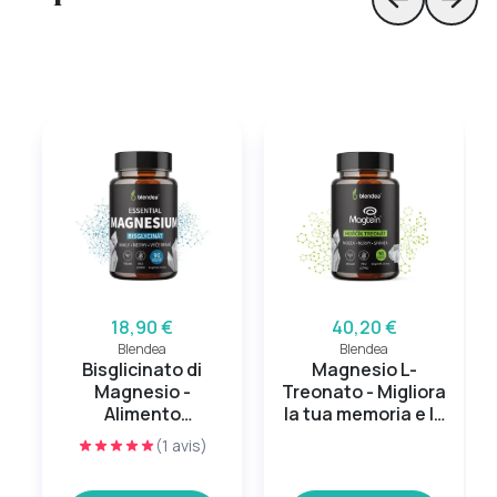
Skip to prev
Skip 
18,90 €
40,20 €
Blendea
Blendea
Bisglicinato di
Magnesio L-
Magnesio -
Treonato - Migliora
Alimento
la tua memoria e la
Energetico
tua concentrazione
(1 avis)