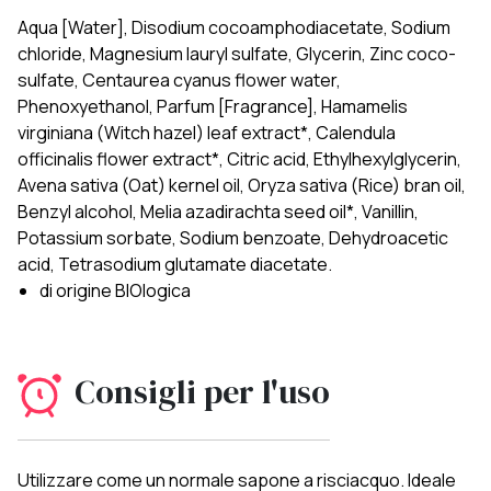
Aqua [Water], Disodium cocoamphodiacetate, Sodium
chloride, Magnesium lauryl sulfate, Glycerin, Zinc coco-
sulfate, Centaurea cyanus flower water,
Phenoxyethanol, Parfum [Fragrance], Hamamelis
virginiana (Witch hazel) leaf extract*, Calendula
officinalis flower extract*, Citric acid, Ethylhexylglycerin,
Avena sativa (Oat) kernel oil, Oryza sativa (Rice) bran oil,
Benzyl alcohol, Melia azadirachta seed oil*, Vanillin,
Potassium sorbate, Sodium benzoate, Dehydroacetic
acid, Tetrasodium glutamate diacetate.
di origine BIOlogica
Consigli per l'uso
Utilizzare come un normale sapone a risciacquo. Ideale