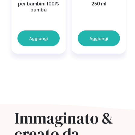
per bambini 100%
250 ml
bambù
Aggiungi
Aggiungi
Immaginato &
creato da