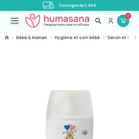
Consegna da 3,99 €
0
Open main menu
›
Bébé & Maman
›
Hygiène et soin bébé
›
Savon et Gel L