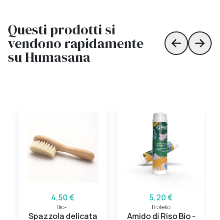
Questi prodotti si
vendono rapidamente
Skip to prev
Skip 
su Humasana
4,50 €
5,20 €
Bio-T
Bioteko
Spazzola delicata
Amido di Riso Bio -