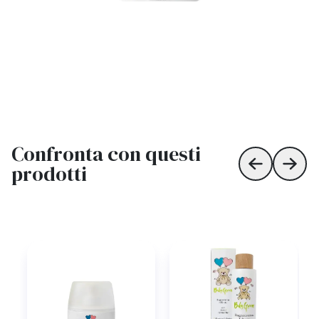
Confronta con questi
prodotti
Skip to prev
Skip 