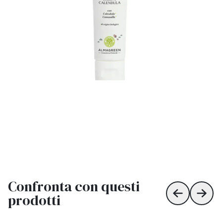
Confronta con questi
prodotti
Skip to prev
Skip 