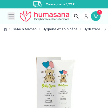
Consegna da 3,99 €
0
Open main menu
›
Bébé & Maman
›
Hygiène et soin bébé
›
Hydratants Vi