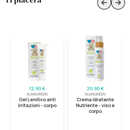
Skip to prev
Skip 
12,90 €
20,90 €
ALMAGREEN
ALMAGREEN
Gel Lenitivo anti
Crema Idratante
irritazioni - corpo
Nutriente - viso e
corpo