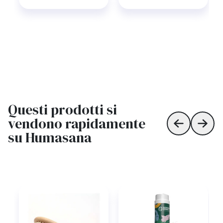
Questi prodotti si
vendono rapidamente
Skip to prev
Skip 
su Humasana